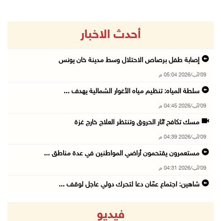
أحدث الاخبار
إصابة طفل برصاص الاحتلال وسط مدينة خان يونس
09/آب/2026 05:04 م
سلطة المياه: تنظيم مياه الأغوار الشمالية يهدف ...
09/آب/2026 04:45 م
مسك تكافح آثار الحروق وتنتظر العلاج خارج غزة
09/آب/2026 04:39 م
مستعمرون يقتحمون أراضي المواطنين في عدة مناطق ...
09/آب/2026 04:31 م
شاهين: اجتماع عمّان دعا لتحرك دولي عاجل لوقف ...
09/آب/2026 04:14 م
فيديو
برهم: نموذج التعليم الجديد يطوّر التعلم ولا ي ...