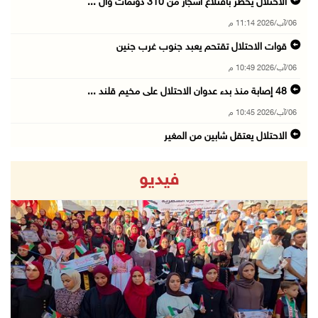
الاحتلال يخطر باقتلاع أشجار من 310 دونمات وال ...
06/آب/2026 11:14 م
قوات الاحتلال تقتحم يعبد جنوب غرب جنين
06/آب/2026 10:49 م
48 إصابة منذ بدء عدوان الاحتلال على مخيم قلند ...
06/آب/2026 10:45 م
الاحتلال يعتقل شابين من المغير
06/آب/2026 10:27 م
فيديو
وزير الداخلية يبحث مع مكافحة المخدرات الدولي ...
06/آب/2026 10:01 م
رئيس بلدية الخليل يطلع وفدا أميركيا على تطورا ...
06/آب/2026 09:59 م
revious
Next
06/آب/2026 09:17 م
إصابة مسن بجروح ورضوض إثر اعتداء جيش الاحتلال ...