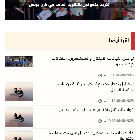
تكريم متفوقين بالثانوية العامة في خان يونس
06/آب/2026 09:13 م
ورشة توصي بخطة عاجلة لاستعادة التعليم الوجاهي ...
06/آب/2026 09:08 م
الرئيس يستقبل مجلس بلدية رام الله ويشدد على د ...
اقرأ أيضا
06/آب/2026 08:36 م
جماهير شعبنا تشيع جثمان الشهيد علاء صبيح في ت ...
تواصل انتهاكات الاحتلال والمستعمرين: اعتقالات
وإصابات و
06/آب/2026 08:33 م
06/08/2026 11:53 م
الاحتلال يوسع حملات الدهم والاعتقال في قلنديا ...
الاحتلال يخطر باقتلاع أشجار من 310 دونمات
06/آب/2026 08:06 م
والاستيلاء عل
الرئيس المصري وملك البحرين يشددان على ضرورة ت ...
06/08/2026 11:14 م
06/آب/2026 07:57 م
قوات الاحتلال تقتحم يعبد جنوب غرب جنين
الاحتلال يخطر بإزالة أشجار زيتون والاستيلاء ع ...
06/08/2026 10:49 م
06/آب/2026 07:53 م
48 إصابة منذ بدء عدوان الاحتلال على مخيم قلنديا
رابطة العالم الإسلامي تدين تواصل انتهاكات الا ...
وكفر عق