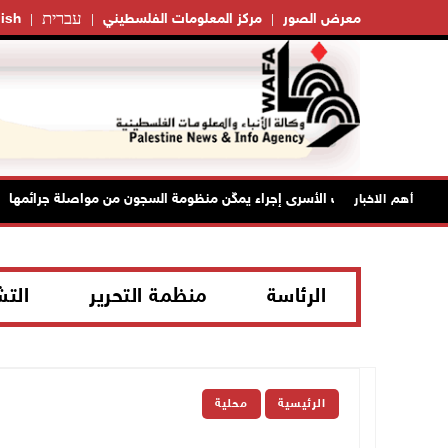
עברית
معرض الصور
مركز المعلومات الفلسطيني
ish
يد أمرَ منع زيارات الأسرى إجراء يمكّن منظومة السجون من مواصلة جرائمها
أهم الاخبار
الرئاسة
منظمة التحرير
الت
الرئيسية
محلية