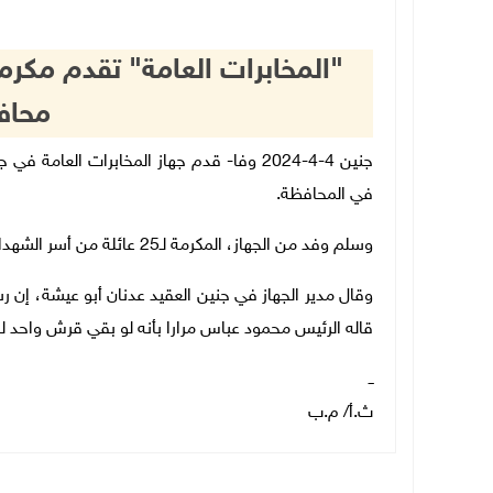
"المخابرات العامة" تقدم مكر
محاف
جنين 4-4-2024 وفا- قدم جهاز المخابرات ال
في المحافظة
.
وسلم وفد من الجهاز، المكرمة لـ25 عائلة من أسر الشهداء، و11 عائلة من ذوي الأسرى المنتسبين للمخابرات العامة
وقال مدير الجهاز في جنين العقيد عدنان أبو عيشة، إن رسا
قاله الرئيس محمود عباس مرارا بأنه لو بقي قرش واحد 
ــ
ث.أ/ م.ب