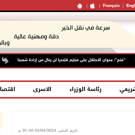
Français
Engl
"فتح": عدوان الاحتلال على مخيّم قلنديا لن ينال من إرادة شعبنا
شريعي
رئاسة الوزراء
الاسرى
اقتصا
تاريخ النشر: 04/04/2024 01:40 م