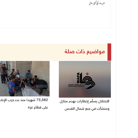
ب.غ/ر.ح
مواضيع ذات صلة
73,382 شهيدا منذ بدء حرب الإباد
الاحتلال يسلّم إخطارات بهدم منازل
على قطاع غزة
ومنشآت في جبع شمال القدس
06/08/2026 01:42 م
06/08/2026 02:02 م