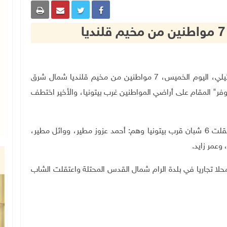
القدس 4-4-2024 وفا- اعتقلت قوات الاحتلال الإسرائيلي، اليوم الخميس، 7 مواطنين من مخيم قلنديا شمال شرق
معسكر "عوفر" المقام على أراضي المواطنين غرب بيتونيا، والأخير اختطف
وقالت مصادر محلية في المخيم، إن قوات الاحتلال اعتقلت 6 شبان قرب بيتونيا وهم: أحمد عزوز مطير، ووائل مطير،
 وعمر زايد
.
لا تجاريا في بلدة الرام شمال القدس المحتلة واعتقلت الشاب