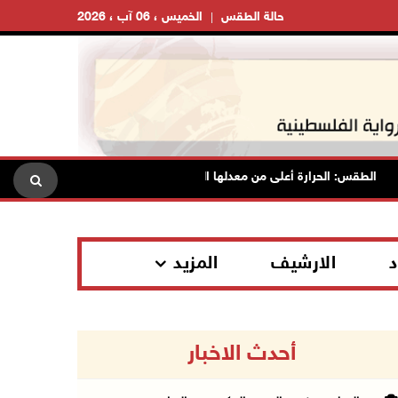
حالة الطقس
الخميس ، 06 آب ، 2026
الطقس: الحرارة أعلى من معدلها السنوي العام
الاحتلال يقتحم ق
د
الارشيف
المزيد
أحدث الاخبار