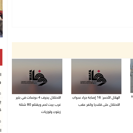
ا
و
26
ة
الهلال الأحمر: 16 إصابة جراء عدوان
الاحتلال يجرف 4 دونمات في بتير
الاحتلال على قلنديا وكفر عقب
غرب بيت لحم ويقتلع 80 شتلة
ق
زيتون ولوزيات
06/08/2026 01:21 م
26
06/08/2026 12:43 م