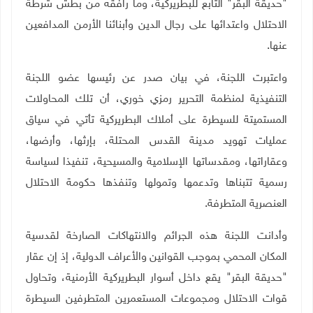
"حديقة البقر" التابع للبطريركية، وما رافقه من بطش شرطة
الاحتلال واعتدائها على رجال الدين وأبنائنا الأرمن المدافعين
عنها.
واعتبرت اللجنة، في بيان صدر عن رئيسها عضو اللجنة
التنفيذية لمنظمة التحرير رمزي خوري، أن تلك المحاولات
المستميتة للسيطرة على أملاك البطريركية تأتي في سياق
عمليات تهويد مدينة القدس المحتلة، بإرثها، وأرضها،
وعقاراتها، ومقدساتها الإسلامية والمسيحية، تنفيذا لسياسة
رسمية تتبناها وتدعمها وتمولها وتنفذها حكومة الاحتلال
العنصرية المتطرفة.
وأدانت اللجنة هذه الجرائم والانتهاكات الصارخة لقدسية
المكان المحمي بموجب القوانين والأعراف الدولية، إذ إن عقار
"حديقة البقر" يقع داخل أسوار البطريركية الأرمنية، وتحاول
قوات الاحتلال ومجموعات المستعمرين المتطرفين السيطرة