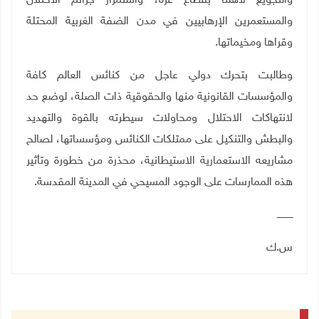
والتجويع لأهلنا بقطاع غزة، واستمرار جرائم الاحتلال
والمستعمرين الإرهابيين في مدن الضفة الغربية المحتلة
وقراها ومخيماتها.
وطالبت بتحرك دولي عاجل من كنائس العالم كافة
والمؤسسات القانونية منها والحقوقية ذات الصلة، لوضع حد
لانتهاكات الاحتلال ومحاولات سيطرته بالقوة والتهديد
والبطش والتنكيل على ممتلكات الكنائس ومؤسساتها، لصالح
مشاريعه الاستعمارية الاستيطانية، محذرة من خطورة وتأثير
هذه الممارسات على الوجود المسيحي في المدينة المقدسة.
ـــــــــــ
س.ك