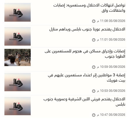
باسم الرئيس: وزير الداخلية يمنح العميد جيسون ...
تواصل انتهاكات الاحتلال ومستعمريه: إصابات
واعتقالات واق
05/آب/2026 07:50 م
05/08/2026 11:08 م
الاحتلال يقتحم كفر مالك ودير جرير ومستعمرون ي ...
الاحتلال يقتحم عورتا جنوب نابلس ويداهم منازل
05/آب/2026 07:17 م
05/08/2026 11:01 م
"التربية" تخرج الفوج الأول من مدربي المعلمين ...
05/آب/2026 06:44 م
إصابات وإحراق مساكن في هجوم للمستعمرين على
الطوبا جنوب
عبد السلام السيد يفوز بترشيح الديمقراطيين لمج ...
05/08/2026 10:59 م
05/آب/2026 06:43 م
إصابة 3 مواطنين إثر اعتداء مستعمرين عليهم في
الهلال الأحمر: 8 إصابات إثر اعتداء الاحتلال ...
بيت فوريك
05/آب/2026 06:13 م
05/08/2026 10:53 م
مخطط استعماري جديد في "جيلو" يهدد بعزل القدس ...
الاحتلال يقتحم قريتي اللبن الشرقية وعمورية جنوب
نابلس
05/آب/2026 06:10 م
الاحتلال ينصب حاجزًا عسكريًا على مدخل بلدة دي ...
05/08/2026 10:47 م
05/آب/2026 06:04 م