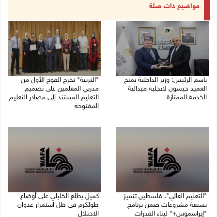
مواضيع ذات صلة
باسم الرئيس: وزير الداخلية يمنح
"التربية" تخرج الفوج الأول من
العميد جيسون لانجليه ميدالية
مدربي المعلمين على تصميم
الخدمة الممتازة
التعليم المستند إلى مصادر التعليم
المفتوحة
05/08/2026 07:50 م
05/08/2026 06:44 م
"التعليم العالي": فلسطين تتميز
كميل يطلع الخليلي على أوضاع
بسبعة مشروعات ضمن برنامج
طولكرم في ظل استمرار عدوان
"إيراسموس+" لبناء القدرات
الاحتلال