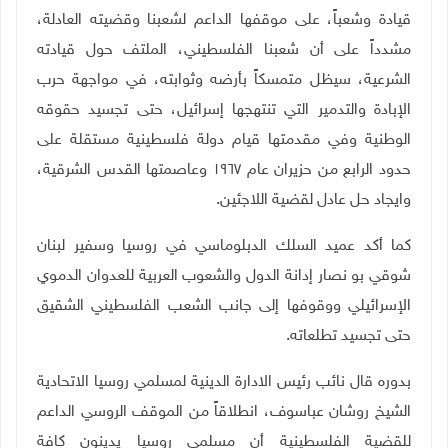
قيادة وشعباً، على موقفها الداعم لشعبنا وقضيته العادلة،
مشدداً على أن شعبنا الفلسطيني، الملتف حول قيادته
الشرعية، سيظل متمسكاً بأرضه وثوابته، في مواجهة حرب
الإبادة والتدمير التي تنتهجها إسرائيل، حتى تجسيد حقوقه
الوطنية وفي مقدمتها قيام دولة فلسطينية مستقلة على
حدود الرابع من حزيران عام ١٩٦٧ وعاصمتها القدس الشرقية،
وايجاد حل عادل لقضية اللاجئين.
كما أكد عميد السلك الدبلوماسي في روسيا وسفير لبنان
شوقي بو نصار إدانة الدول والشعوب العربية للعدوان الدموي
الإسرائيلي ووقوفها إلى جانب الشعب الفلسطيني الشقيق
حتى تجسيد تطلعاته.
بدوره قال نائب رئيس الادارة الدينية لمسلمي روسيا الاتحادية
الشيخ روشان عباسوف، انطلاقاً من الموقف الروسي الداعم
للقضية الفلسطينية أن مسلمي روسيا يدينون كافة