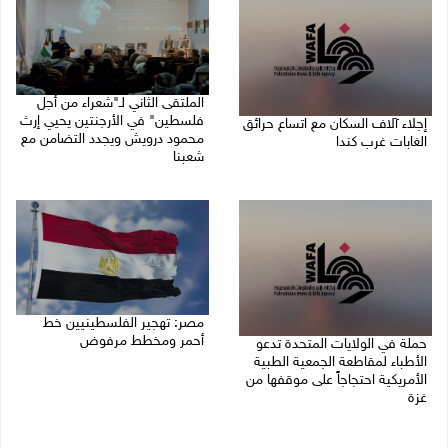
الملتقى الثاني لـ"شعراء من أجل
فلسطين" في الأرجنتين يحيي إرث
إجلاء آلاف السكان مع اتساع حرائق
محمود درويش ويجدد التضامن مع
الغابات غرب كندا
شعبنا
09/08/2026 09:41 ص
09/08/2026 09:13 ص
مصر: تهجير الفلسطينيين خط
أحمر ومخطط مرفوض
حملة في الولايات المتحدة تدعو
الأطباء لمقاطعة الجمعية الطبية
09/08/2026 08:11 ص
الأمريكية احتجاجاً على موقفها من
غزة
09/08/2026 08:27 ص