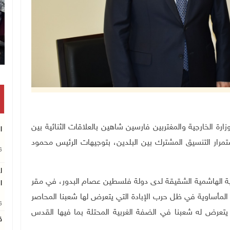
تكريم متفوقين بالثانوية العامة في خان يونس
لة لشؤون وزارة الخارجية والمغتربين فارسين شاهين بالعلاقات الثنائية بين
ا
مرار التنسيق المشترك بين البلدين، بتوجيهات الرئيس محمود
26
ا
ردنية الهاشمية الشقيقة لدى دولة فلسطين عصام البدور، في مقر
ا
اع المأساوية في ظل حرب الإبادة التي يتعرض لها شعبنا المحاصر
26
لي، وكذلك ما يتعرض له شعبنا في الضفة الغربية المحتلة بما فيها القدس
ق