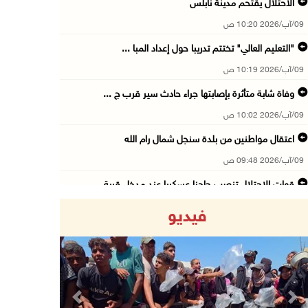
الاحتلال يقتحم مدينة نابلس
09/آب/2026 10:20 ص
"التعليم العالي" تختتم تدريبا حول إعداد المبا ...
09/آب/2026 10:19 ص
وفاة شابة متأثرة بإصابتها جراء حادث سير قرب ج ...
09/آب/2026 10:02 ص
اعتقال مواطنين من بلدة سنجل شمال رام الله
09/آب/2026 09:48 ص
قوات الاحتلال تنصب حاجزا عسكريا عند مدخل قرية ...
09/آب/2026 09:43 ص
فيديو
إجلاء آلاف السكان مع اتساع حرائق الغابات غرب ...
09/آب/2026 09:41 ص
جيش الاحتلال يواصل نسف المنازل واستهداف خيام ...
09/آب/2026 09:29 ص
Previous
Next