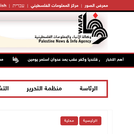
עברית
معرض الصور
مركز المعلومات الفلسطيني
ish
حتلال من مخيم قلنديا وكفر عقب بعد عدوان استمر يومين
مستعم
أهم الاخبار
الرئاسة
منظمة التحرير
الت
الرئيسية
محلية