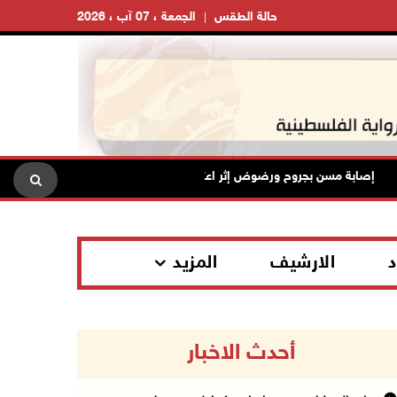
حالة الطقس
الجمعة ، 07 آب ، 2026
إصابة مسن بجروح ورضوض إثر اعتداء جيش الاحتلال عليه في ترمسعيا
د
الارشيف
المزيد
أحدث الاخبار