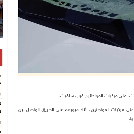
م
ش
26
ق
لى مركبات المواطنين، أثناء مرورهم على الطريق الواصل بين
ب
ها
.
26
م