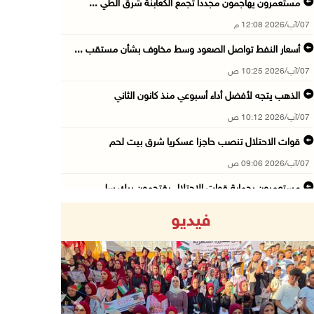
مستعمرون يهاجمون مجددا تجمع الكعابنة شرق الطي ...
07/آب/2026 12:08 م
أسعار النفط تواصل الصعود وسط مخاوف بشأن مستقب ...
07/آب/2026 10:25 ص
الذهب يتجه لأفضل أداء أسبوعي منذ كانون الثاني
07/آب/2026 10:12 ص
قوات الاحتلال تنصب حاجزا عسكريا شرق بيت لحم
07/آب/2026 09:06 ص
مستعمرون بحماية قوات الاحتلال يقتحمون برك سلي ...
07/آب/2026 08:39 ص
فيديو
الاحتلال يقتحم بلدة طمون جنوب طوباس
07/آب/2026 08:24 ص
محافظة القدس: انسحاب قوات الاحتلال من مخيم قل ...
07/آب/2026 08:23 ص
Previous
Next