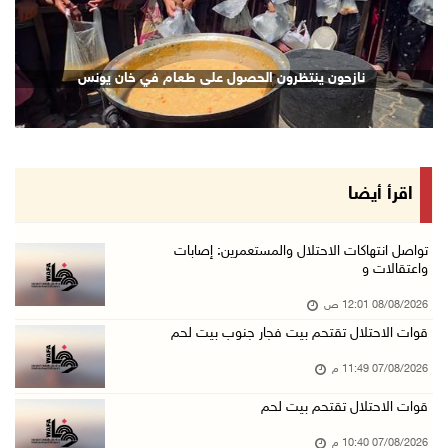
07/آب/2026 08:48 م
نادي الأسير: تجديد أمرَ منع زيارات الأسرى إجر ...
نازحون ينتظرون الحصول على طعام في خان يونس
07/آب/2026 08:24 م
مستعمرون يهاجمون قرية أبو نجيم ويصيبون مواطني ...
07/آب/2026 08:08 م
مستعمرون يهاجمون مساكن المواطنين في خربة الحم ...
اقرأ أيضا
07/آب/2026 07:09 م
بعد تجديد منع زيارات المعتقلين: أبو الحمص يدع ...
تواصل انتهاكات الاحتلال والمستعمرين: إصابات
واعتقالات و
07/آب/2026 06:26 م
08/08/2026 12:01 ص
الرئاسة ترحب بإطلاق السعودية التحالف البحري ا ...
قوات الاحتلال تقتحم بيت فجار جنوب بيت لحم
07/آب/2026 06:17 م
07/08/2026 11:49 م
(محدث) نابلس: إصابة مواطن واعتقاله إثر هجوم ل ...
07/آب/2026 06:04 م
قوات الاحتلال تقتحم بيت لحم
الرئاسة ترحب باتفاقية مكة للدفاع المشترك بين ...
07/08/2026 10:40 م