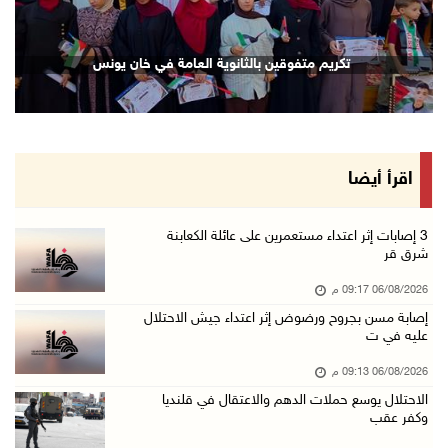
06/آب/2026 07:53 م
رابطة العالم الإسلامي تدين تواصل انتهاكات الا ...
تكريم متفوقين بالثانوية العامة في خان يونس
06/آب/2026 07:36 م
اليونيسف: استشهاد 300 طفل منذ وقف إطلاق النار ...
06/آب/2026 07:34 م
الاحتلال يدمّر بيت الزوجية قبل ساعات من الزفا ...
اقرأ أيضا
06/آب/2026 07:27 م
إصابتان بالرصاص والاعتداء خلال اقتحام الاحتلا ...
‏3 إصابات إثر اعتداء مستعمرين على عائلة الكعابنة
شرق قر
06/آب/2026 06:56 م
06/08/2026 09:17 م
الاحتلال يسلم جثمان الشهيد علاء صبيح من قرية ...
إصابة مسن بجروح ورضوض إثر اعتداء جيش الاحتلال
06/آب/2026 06:38 م
عليه في ت
دودين والتميمي يسلمان قرار تخصيص أرض لصالح مد ...
06/08/2026 09:13 م
06/آب/2026 06:28 م
الاحتلال يوسع حملات الدهم والاعتقال في قلنديا
وكفر عقب
بيت لحم: حجاوي يتفقد بلدة نحالين ويطلع على اح ...