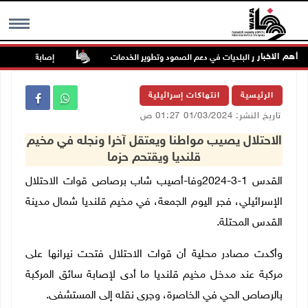
أهم الاخبار
يشدد على دور البلديات في دعم الصمود وتطوير الخدمات
إصابة مسن بجروح ور
MENU
الرئيسية
انتهاكات إسرائيلية
تاريخ النشر: 01/03/2024 01:27 ص
الاحتلال يصيب مواطنا ويعتقل آخرا ونجله في مخيم
قلنديا ويقتحم حزما
القدس 1-3-2024وفا-أصيب شاب برصاص قوات الاحتلال
الإسرائيلي، فجر اليوم الجمعة، في مخيم قلنديا شمال مدينة
القدس المحتلة.
وأكدت مصادر محلية أن قوات الاحتلال فتحت نيرانها على
مركبة عند مدخل مخيم قلنديا ما أدى لإصابة سائق المركبة
بالرصاص الحي في الخاصرة، وجرى نقله إلى المستشفى.