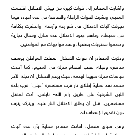
وأشارت المصادر إلى قوات كبيرة من جيش الاحتلال اقتحمت
المخيم، ونشرت القوات الراجلة والقناصة في عدة أحياء، فيما
تجولت آليات الاحتلال في شوارعه وأزقته، وانتشرت بكثافة
في محيطه، وداهم جنود الاحتلال عدة منازل ومحال تجارية
وحطموا محتويات بعضها، وسط مواجهات مع المواطنين.
وذكرت المصادر أن قوات الاحتلال اعتقلت المواطن يوسف
مناصرة ونجله، عقب اقتحام منزله في المخيم، كما أخذت
قياسات منزله تمهيدا لهدمه، حيث يزعم الاحتلال أن نجله الآخر
محمد نفذ عملية إطلاق نار قرب مستعمرة "عيلي" قرب بلدة
اللبن الشرقية على طريق رام الله- نابلس، أدت لمقتل
مستعمرين، قبل أن يطلق الاحتلال النار عليه، ويتركه ينزف
دون تقديم الإسعاف له.
وفي سياق متصل، أفادت مصادر محلية بأن عدة آليات