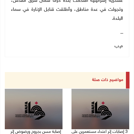
عسكرية إسرائيلية اقتحمت بلدة حزما شمال شرق القدس،
وتجولت في عدة مناطق، وأطلقت قنابل الإنارة في سماء
البلدة.
ــــ
م.ب
مواضيع ذات صلة
‏3 إصابات إثر اعتداء مستعمرين على
إصابة مسن بجروح ورضوض إثر