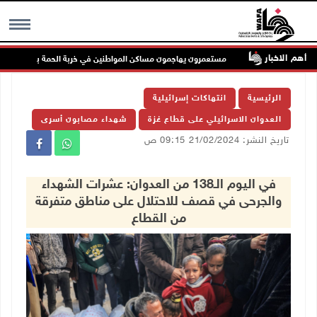
أهم الاخبار
حة
مستعمرون يهاجمون مساكن المواطنين في خربة الحمة بالأغوار الشمالية
MENU
الرئيسية
انتهاكات إسرائيلية
العدوان الاسرائيلي على قطاع غزة
شهداء مصابون أسرى
تاريخ النشر: 21/02/2024 09:15 ص
في اليوم الـ138 من العدوان: عشرات الشهداء
والجرحى في قصف للاحتلال على مناطق متفرقة
من القطاع