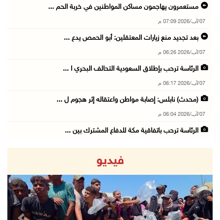
مستعمرون يهاجمون مساكن المواطنين في خربة الحم ...
07/آب/2026 07:09 م
بعد تجديد منع زيارات المعتقلين: أبو الحمص يدع ...
07/آب/2026 06:26 م
الرئاسة ترحب بإطلاق السعودية التحالف البحري ا ...
07/آب/2026 06:17 م
(محدث) نابلس: إصابة مواطن واعتقاله إثر هجوم ل ...
07/آب/2026 06:04 م
الرئاسة ترحب باتفاقية مكة للدفاع المشترك بين ...
07/آب/2026 05:25 م
فيديو
3 إصابات إثر تعرضهم للطعن في الطيبة داخل أراض ...
07/آب/2026 04:57 م
بيروت: اللجنة الفنية للمجلس الوطني تناقش التر ...
07/آب/2026 03:31 م