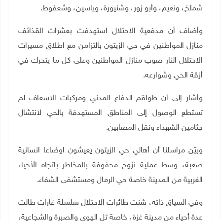
شملخ، ونعيم، وأبو زور، وشنيورة، وياسين، وشعفوط.
وأضاف أن مدفعية الاحتلال استهدفت بعشرات القذائف
منازل المواطنين في حي الزيتون بالتزامن مع اطلاق مسيرات
الاحتلال النار صوب منازل المواطنين وعلى كل ما يتحرك في
أزقة الحي وشوارعه.
وأشار إلى أن طواقم الدفاع المدني ومركبات الاسعاف لم
تستطع الوصول إلى المناطق المستهدفة بالحي لانتشال
جثامين الشهداء ونقل المصابين.
وبيّن مراسلنا أن أهالي حي الزيتون يعيشون اوضاعا انسانية
صعبة، وسط عملية نزوح محفوفة بالمخاطر باتجاه الأحياء
الغربية من المدينة خاصة حي الرمال ومستشفى الشفاء.
وفي السياق ذاته، شنت طائرات الاحتلال سلسلة غارات طالت
عدة أحياء من مدينة غزة، خاصة تل الهوى والصبرة والشجاعية،