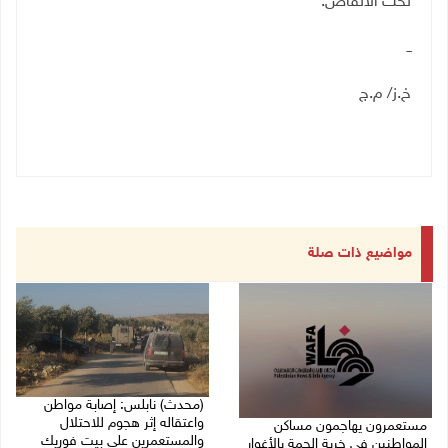
تحت الأنقاض.
ــ
خ.ز/ م.ج
مواضيع ذات صلة
(محدث) نابلس: إصابة مواطن
واعتقاله إثر هجوم للاحتلال
مستعمرون يهاجمون مساكن
والمستعمرين على بيت فوريك
المواطنين في خربة الحمة بالأغوار