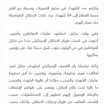
وارتفع عدد الشهداء في مخيم النصيرات ومدينة دير البلح
وسط القطاع إلى 34 شهيدا، جراء غارات الاحتلال المتواصلة
منذ صباح اليوم.
وفي وقت سابق، استشهد عشرات المواطنين وأصيب
آخرون، في قصف طيران الاحتلال الإسرائيلي عددا من منازل
المواطنين في حي الزيتون جنوب شرق مدينة غزة، على رؤوس
ساكنيها
.
وأفاد مراسلنا بأن القصف الإسرائيلي استهدف منازل تعود
لعائلات: نعيم، وخليفة، وشنيورة، وياسين، ما أدى لسقوط
عشرات الشهداء والجرحى، مؤكدا أن غالبية الشهداء والجرحى
ما زالوا تحت ركام المنازل، ويتعذر على طواقم الإسعاف
والإنقاذ الوصول إليهم لنقلهم إلى المستشفيات، بسبب
القصف المكثف من طيران ودبابات الاحتلال، وكذلك بسبب