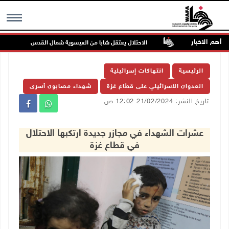
أهم الاخبار
ن غرب جنين
الاحتلال يعتقل شابا من العيسوية شمال القدس
MENU
الرئيسية
انتهاكات إسرائيلية
العدوان الاسرائيلي على قطاع غزة
شهداء مصابون أسرى
تاريخ النشر: 21/02/2024 12:02 ص
عشرات الشهداء في مجازر جديدة ارتكبها الاحتلال
في قطاع غزة