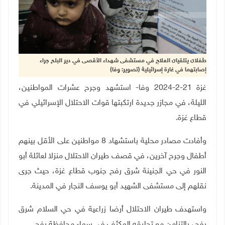
طفلان يتلقيان العلاج في مستشفى شهداء الأقصى في دير البلح جراء
إصابتهما في غارة إسرائيلية (تصوير: وفا)
غزة 21-2-2024 وفا- استشهد وجرح عشرات المواطنين،
الليلة، في مجازر جديدة ارتكبتها قوات الاحتلال الإسرائيلي في
قطاع غزة.
وأفادت مصادر محلية باستشهاد 8 مواطنين على الأقل بينهم
أطفال وجرح آخرين، في قصف طيران الاحتلال منزلا لعائلة أبو
النور في حي الجنينة شرق رفح جنوب قطاع غزة، حيث جرى
نقلهم إلى مستشفى الشهيد أبو يوسف النجار في المدينة.
واستهدف طيران الاحتلال أرضا زراعية في حي السلام شرق
رفح، بالتزامن مع تحليقه المكثف في سماء محافظة رفح.