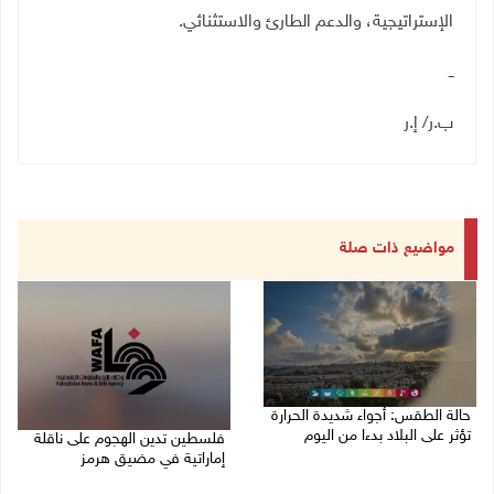
الإستراتيجية، والدعم الطارئ والاستثنائي
.
ــ
ب.ر/ إ.ر
مواضيع ذات صلة
حالة الطقس: أجواء شديدة الحرارة
تؤثر على البلاد بدءا من اليوم
فلسطين تدين الهجوم على ناقلة
إماراتية في مضيق هرمز
09/08/2026 07:50 ص