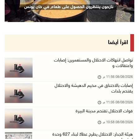
مستعمرون يهاجمون مسجدا في بلدة إذنا غرب الخلي ...
نازحون ينتظرون الحصول على طعام في خان يونس
08/آب/2026 09:11 م
الاحتلال يقتحم كوبر شمال رام الله
08/آب/2026 08:27 م
إصابات بالاختناق خلال مواجهات مع الاحتلال في ...
اقرأ أيضا
08/آب/2026 08:23 م
الاحتلال ينصب حواجز طيارة في محيط مخيم طولكرم ...
تواصل انتهاكات الاحتلال والمستعمرين: إصابات
واعتقالات و
08/آب/2026 07:56 م
08/08/2026 11:56 م
مستعمرون يهاجمون قرية أبو فلاح
إصابات بالاختناق في مخيم الدهيشة والاحتلال
08/آب/2026 07:07 م
يقتحم بلدات
مستعمرون يقتحمون بلدة بيت عور التحتا وقرية جل ...
08/08/2026 11:05 م
08/آب/2026 06:39 م
قوات الاحتلال تقتحم مدينة البيرة
فلسطين تدين الهجوم على ناقلة إماراتية في مضيق ...
08/08/2026 10:58 م
08/آب/2026 06:25 م
هيئة الجدار: الاحتلال يطرح عطاءً لبناء 627 وحدة
شعراء غزة يوثقون النزوح والفقد بقصائد من الخي ...