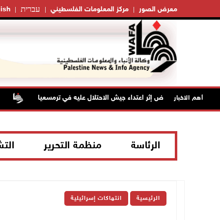
עברית
معرض الصور
مركز المعلومات الفلسطيني
ish
سن بجروح ورضوض إثر اعتداء جيش الاحتلال عليه في ترمسعيا
أهم الاخبار
الرئاسة
منظمة التحرير
الت
الرئيسية
انتهاكات إسرائيلية