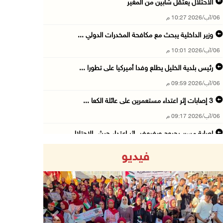
الاحتلال يعتقل شابين من المغير
06/آب/2026 10:27 م
وزير الداخلية يبحث مع مكافحة المخدرات الدولي ...
06/آب/2026 10:01 م
رئيس بلدية الخليل يطلع وفدا أميركيا على تطورا ...
06/آب/2026 09:59 م
06/آب/2026 09:17 م
إصابة مسن بجروح ورضوض إثر اعتداء جيش الاحتلال ...
06/آب/2026 09:13 م
فيديو
ورشة توصي بخطة عاجلة لاستعادة التعليم الوجاهي ...
06/آب/2026 09:08 م
الرئيس يستقبل مجلس بلدية رام الله ويشدد على د ...
06/آب/2026 08:36 م
Previous
Next