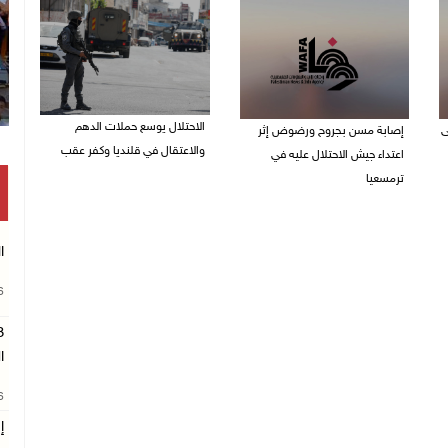
الاحتلال يوسع حملات الدهم
ى
إصابة مسن بجروح ورضوض إثر
والاعتقال في قلنديا وكفر عقب
اعتداء جيش الاحتلال عليه في
ترمسعيا
06/08/2026 08:06 م
06/08/2026 09:13 م
ا
26
ا
26
إ