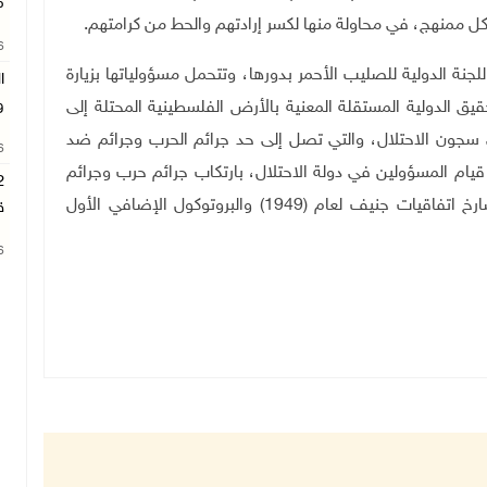
م
شكل ممنهج، في محاولة منها لكسر إرادتهم والحط من كرامتهم
.
26
جنة الدولية للصليب الأحمر بدورها، وتتحمل مسؤولياتها بزيارة
ا
و
يق الدولية المستقلة المعنية بالأرض الفلسطينية المحتلة إلى
 سجون الاحتلال، والتي تصل إلى حد جرائم الحرب وجرائم ضد
26
قيام المسؤولين في دولة الاحتلال، بارتكاب جرائم حرب وجرائم
ضد الإنسانية، بحكم أن هذه الأفعال تخالف بشكل صارخ اتفاقيات جنيف لعام (1949) والبروتوكول الإضافي الأول
ق
26