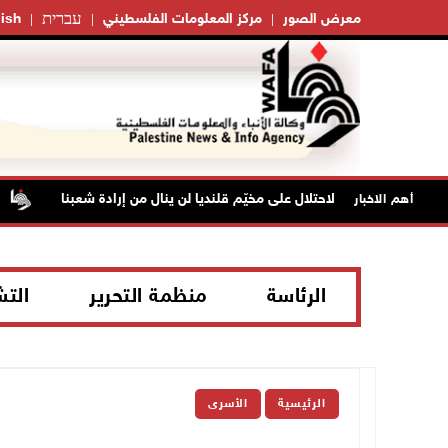
עברית
معرض الصور
مركز المعلومات الفلسطيني
ish
"فتح": عدوان الاحتلال على مخيّم قلنديا لن ينال من إرادة شعبنا
نحو 58 ألف
أهم الاخبار
الرئاسة
منظمة التحرير
الت
الرئيسية
الأسرى