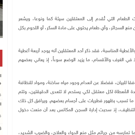
 الطعام التي تُقدم إلى المعتقلين سيئة كما ونوعا، ويشعر
 منع السجائر، وأي طعام يحتوي على مادة السكر، أو اللحوم بكل
أغطية المناسبة، فقد ذكر أحد المعتقلين أنه يوجد أربعة أغطية
 في الغرف والأقسام، ما يزيد الوضع سوءاً، إذ يعاني بعضهم
ا
ا للبيان، ففضلا عن انعدام وجود مياه ساخنة، ومواد للنظافة
م
دة المُعطاة لكل معتقل لكي يستحم لا تتعدى الدقيقتين، وتتم
26
، ما تسبب بظهور فطريات على أجسام بعضهم. ويرافق كل ذلك
ا
التنظيف، إذ سحبت إدارة السجن المكانس بعد أن منعت دخول
26
 ما تمارسه من جرائم مثل منع الدواء والعلاج، والضرب الشديد،