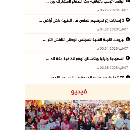
الرئاسة ترحب باتفاقية مكة للدفاع المشترك بين ...
07/آب/2026 05:25 م
3 إصابات إثر تعرضهم للطعن في الطيبة داخل أراض ...
07/آب/2026 04:57 م
بيروت: اللجنة الفنية للمجلس الوطني تناقش التر ...
07/آب/2026 03:31 م
السعودية وتركيا وباكستان توقع اتفاقية مكة للد ...
07/آب/2026 02:38 م
70 ألفا يؤدون صلاة الجمعة في المسجد الأقصى
07/آب/2026 02:29 م
فيديو
الرئاسة تدين الهجمات الصاروخية على المملكة ال ...
07/آب/2026 02:19 م
مستعمرون ينفذون جولات استفزازية في عدة مناطق ...
07/آب/2026 02:08 م
Previous
Next