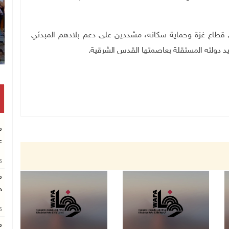
ى قطاع غزة وحماية سكانه، مشددين على دعم بلادهم المبدئي
دولته المستقلة بعاصمتها القدس الشرقية.
م
ع
26
م
خ
26
م