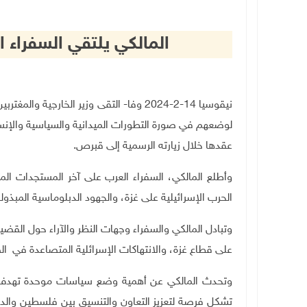
المالكي يلتقي السفراء
نيقوسيا 14-2-2024 وفا- التقى وزير الخار
لوضعهم في صورة التطورات الميدانية والسياسية والإنس
عقدها خلال زيارته الرسمية إلى قبرص
.
وأطلع المالكي، السفراء العرب على آخر المستجدات الم
الحرب الإسرائيلية على غزة، والجهود الدبلوماسية المبذول
وتبادل المالكي والسفراء وجهات النظر والآراء حول القضي
على قطاع غزة، والانتهاكات الإسرائلية المتصاعدة في ال
وتحدث المالكي عن أهمية وضع سياسات موحدة تهدف إلى 
تشكل فرصة لتعزيز التعاون والتنسيق بين فلسطين والدول