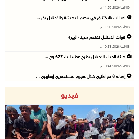
08/آب/2026 11:56 م
إصابات بالاختناق في مخيم الدهيشة والاحتلال يق ...
08/آب/2026 11:05 م
قوات الاحتلال تقتحم مدينة البيرة
08/آب/2026 10:58 م
هيئة الجدار: الاحتلال يطرح عطاءً لبناء 627 وح ...
08/آب/2026 10:41 م
إصابة 6 مواطنين خلال هجوم لمستعمرين إرهابيين ...
08/آب/2026 10:12 م
فيديو
الاحتلال يحتجز مواطنين من طمون ومخيم الفارعة
08/آب/2026 09:33 م
الاحتلال يقتحم قرية المغير شمال شرق رام الله
08/آب/2026 09:32 م
revious
Next
مستعمرون يهاجمون مسجدا في بلدة إذنا غرب الخلي ...