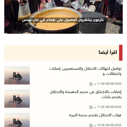
08/آب/2026 09:11 م
الاحتلال يقتحم كوبر شمال رام الله
نازحون ينتظرون الحصول على طعام في خان يونس
08/آب/2026 08:27 م
إصابات بالاختناق خلال مواجهات مع الاحتلال في ...
08/آب/2026 08:23 م
الاحتلال ينصب حواجز طيارة في محيط مخيم طولكرم ...
اقرأ أيضا
08/آب/2026 07:56 م
مستعمرون يهاجمون قرية أبو فلاح
تواصل انتهاكات الاحتلال والمستعمرين: إصابات
واعتقالات و
08/آب/2026 07:07 م
08/08/2026 11:56 م
مستعمرون يقتحمون بلدة بيت عور التحتا وقرية جل ...
إصابات بالاختناق في مخيم الدهيشة والاحتلال
08/آب/2026 06:39 م
يقتحم بلدات
فلسطين تدين الهجوم على ناقلة إماراتية في مضيق ...
08/08/2026 11:05 م
08/آب/2026 06:25 م
قوات الاحتلال تقتحم مدينة البيرة
شعراء غزة يوثقون النزوح والفقد بقصائد من الخي ...
08/08/2026 10:58 م