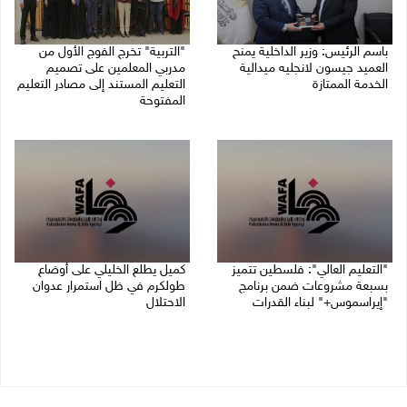
باسم الرئيس: وزير الداخلية يمنح
"التربية" تخرج الفوج الأول من
العميد جيسون لانجليه ميدالية
مدربي المعلمين على تصميم
الخدمة الممتازة
التعليم المستند إلى مصادر التعليم
المفتوحة
05/08/2026 07:50 م
05/08/2026 06:44 م
"التعليم العالي": فلسطين تتميز
كميل يطلع الخليلي على أوضاع
بسبعة مشروعات ضمن برنامج
طولكرم في ظل استمرار عدوان
"إيراسموس+" لبناء القدرات
الاحتلال
05/08/2026 04:47 م
05/08/2026 03:23 م