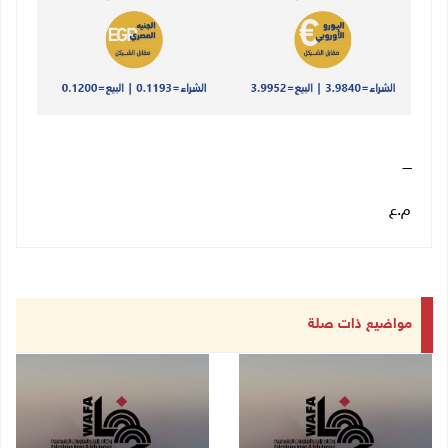
ــــ
م.ع
مواضيع ذات صلة