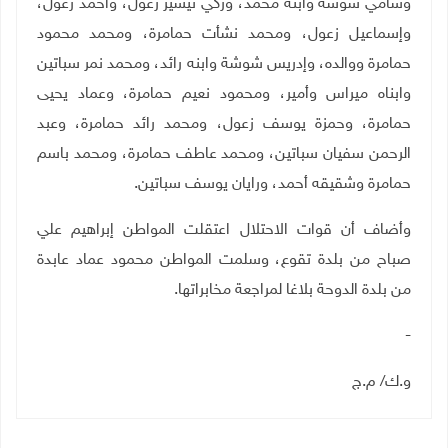
وسامي شوشة وابنه محمد، وزكي تيسير زعول، وأحمد زعول،
وإسماعيل زعول، ومحمد نشأت حمامرة، ومحمد محمود
حمامرة ووالده، وإدريس شوشة وابنه رائد، ومحمد نمر سباتين
وابناه ميراس وأمير، ومحمود نعيم حمامرة، وعماد يحيى
حمامرة، وحمزة يوسف زعول، ومحمد رائد حمامرة، وعبد
الرحمن سفيان سباتين، ومحمد عاطف حمامرة، ومحمد باسم
حمامرة وشقيقه أحمد، ورايان يوسف سباتين.
وأضاف أن قوات الاحتلال اعتقلت المواطن إبراهيم علي
صباح من بلدة تقوع، وسلمت المواطن محمود عماد عابدة
من بلدة الدوحة بلاغا لمراجعة مخابراتها.
-
و.ك/ م.ج