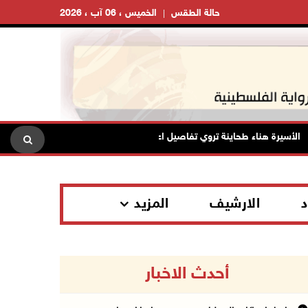
حالة الطقس
الخميس ، 06 آب ، 2026
لأسيرة هناء طحاينة تروي تفاصيل اعتقالها: حُرمت من وداع أطفالها وتعرضت للإ
د
الارشيف
المزيد
أحدث الاخبار