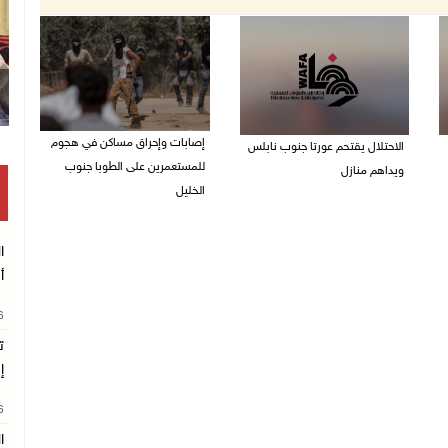
إصابات وإحراق مساكن في هجوم
الاحتلال يقتحم عورتا جنوب نابلس
للمستعمرين على الطوبا جنوب
ويداهم منازل
الخليل
05/08/2026 11:01 م
05/08/2026 10:59 م
ا
أ
26
ت
إ
26
ا