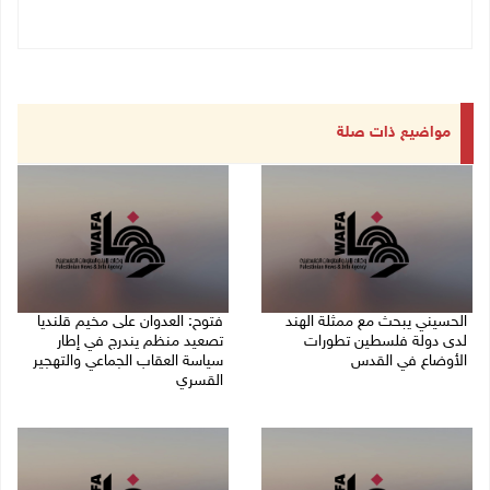
مواضيع ذات صلة
الحسيني يبحث مع ممثلة الهند
فتوح: العدوان على مخيم قلنديا
لدى دولة فلسطين تطورات
تصعيد منظم يندرج في إطار
الأوضاع في القدس
سياسة العقاب الجماعي والتهجير
القسري
06/08/2026 01:19 م
06/08/2026 11:45 ص