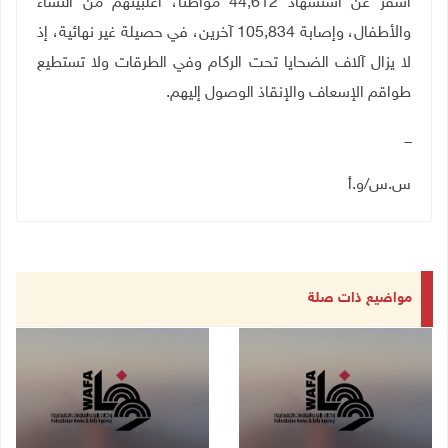
أسفر عن استشهاد 44,612 مواطنا، أغلبيتهم من النساء
والأطفال، وإصابة 105,834 آخرين، في حصيلة غير نهائية، إذ
لا يزال آلاف الضحايا تحت الركام وفي الطرقات ولا تستطيع
طواقم الإسعاف والإنقاذ الوصول إليهم.
ـــ
س.س/و.أ
مواضيع ذات صلة