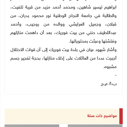
ابراهيم تيسير شاهين، ومحمد أحمد مزيد من قرية تلفيت،
والطالبة في جامعة النجاح الوطنية نور محمود بدران، من
قبلان، وجميل العرايشي ووالده من روجيب، وأحمد
عبداللطيف حنني من بيت فوريك، بعد أن داهمت منازلهم
وفتشتها وعبثت بمحتوياتها.
وأشار شهود عيان في بلدة بيت فوريك إلى أن قوات الاحتلال
أجبرت عددا من العائلات على إخلاء منازلها، بحجة تفجير جسم
مشبوه.
-
ب.ا/ م.ج
مواضيع ذات صلة