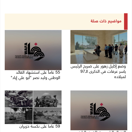
مواضيع ذات صلة
وضع إكليل زهور على ضريح الرئيس
ياسر عرفات في الذكرى الـ97
55 عاماً على استشهاد القائد
لميلاده
الوطني وليد نصر "أبو علي إياد"
04/08/2026 10:50 ص
27/07/2026 02:47 م
59 عاما على نكسة حزيران