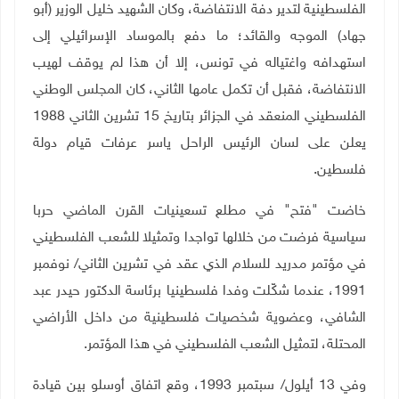
الفلسطينية لتدير دفة الانتفاضة، وكان الشهيد خليل الوزير (أبو
جهاد) الموجه والقائد؛ ما دفع بالموساد الإسرائيلي إلى
استهدافه واغتياله في تونس، إلا أن هذا لم يوقف لهيب
الانتفاضة، فقبل أن تكمل عامها الثاني، كان المجلس الوطني
الفلسطيني المنعقد في الجزائر بتاريخ 15 تشرين الثاني 1988
يعلن على لسان الرئيس الراحل ياسر عرفات قيام دولة
فلسطين
.
خاضت "فتح" في مطلع تسعينيات القرن الماضي حربا
سياسية فرضت من خلالها تواجدا وتمثيلا للشعب الفلسطيني
في مؤتمر مدريد للسلام الذي عقد في تشرين الثاني/ نوفمبر
1991، عندما شكّلت وفدا فلسطينيا برئاسة الدكتور حيدر عبد
الشافي، وعضوية شخصيات فلسطينية من داخل الأراضي
المحتلة، لتمثيل الشعب الفلسطيني في هذا المؤتمر
.
وفي 13 أيلول/ سبتمبر 1993، وقع اتفاق أوسلو بين قيادة