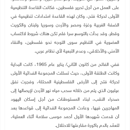
على العمل من أجل تحرير فلسطين، فكانت القاعدة التنظيمية
الأولى لحركة فتح، وكان لهذه القاعدة امتدادات تنظيمية في
الضفة الغربية وغزة ومصر والأردن وسوريا ولبنان والكويت
وقطر. وقد بدأت بالتوسع سرا فلم تكن هناك شروط لاكتساب
العضوية في التنظيم سوى التوجه نحو فلسطين، والنقاء
الأمني والأخلاقي، وعدم التبعية لأي نظام عربي
.
ففي الفاتح من كانون الثاني/ يناير عام 1965، كانت البداية
وكانت الطلقة الأولى، حيث تسللت المجموعة الفدائية الأولى
لحركة فتح إلى الأرض الفلسطينية المحتلة، وفجرت نفق
عيلبون الذي يتم من خلاله سحب مياه نهر الأردن لإيصالها إلى
صحراء النقب، لبناء المستوطنات من أجل إسكان اليهود
المهاجرين فيها، وعادت المجموعة الفدائية إلى قواعدها بعد
أن قدمت شهيدها الأول أحمد موسى سلامة أثناء العملية،
لتعمّد بالدم باكورة مقارعتها للاحتلال
.