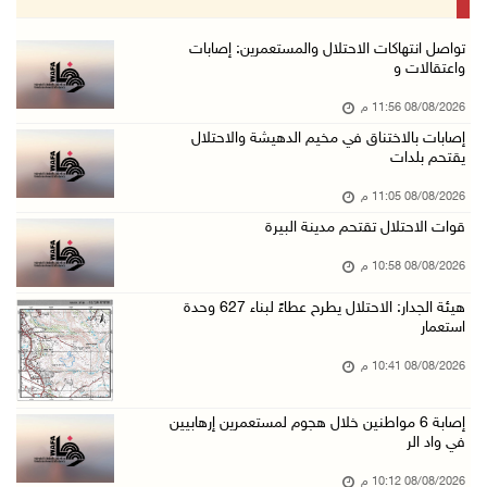
08/آب/2026 07:56 م
مستعمرون يهاجمون قرية أبو فلاح
تواصل انتهاكات الاحتلال والمستعمرين: إصابات
واعتقالات و
08/آب/2026 07:07 م
08/08/2026 11:56 م
مستعمرون يقتحمون بلدة بيت عور التحتا وقرية جل ...
إصابات بالاختناق في مخيم الدهيشة والاحتلال
08/آب/2026 06:39 م
يقتحم بلدات
فلسطين تدين الهجوم على ناقلة إماراتية في مضيق ...
08/08/2026 11:05 م
08/آب/2026 06:25 م
قوات الاحتلال تقتحم مدينة البيرة
شعراء غزة يوثقون النزوح والفقد بقصائد من الخي ...
08/08/2026 10:58 م
08/آب/2026 06:23 م
هيئة الجدار: الاحتلال يطرح عطاءً لبناء 627 وحدة
الجامعة العربية الأمريكية تختتم فعاليات تخريج ...
استعمار
08/آب/2026 06:20 م
08/08/2026 10:41 م
إصابات بالاختناق خلال اقتحام الاحتلال قرية ال ...
إصابة 6 مواطنين خلال هجوم لمستعمرين إرهابيين
08/آب/2026 05:52 م
في واد الر
الحايك: نقود جهودا وطنية لحماية المواقع الأثر ...
08/08/2026 10:12 م