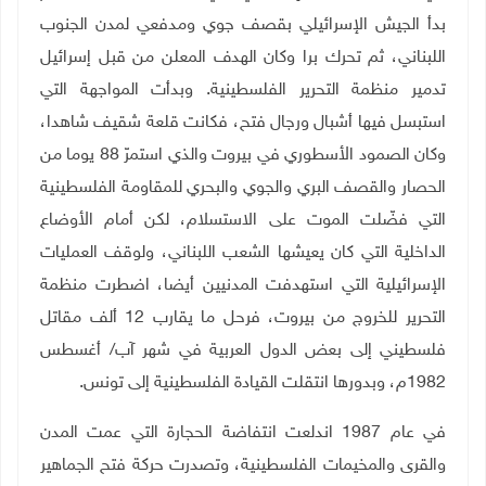
بدأ الجيش الإسرائيلي بقصف جوي ومدفعي لمدن الجنوب
اللبناني، ثم تحرك برا وكان الهدف المعلن من قبل إسرائيل
تدمير منظمة التحرير الفلسطينية. وبدأت المواجهة التي
استبسل فيها أشبال ورجال فتح، فكانت قلعة شقيف شاهدا،
وكان الصمود الأسطوري في بيروت والذي استمرّ 88 يوما من
الحصار والقصف البري والجوي والبحري للمقاومة الفلسطينية
التي فضّلت الموت على الاستسلام، لكن أمام الأوضاع
الداخلية التي كان يعيشها الشعب اللبناني، ولوقف العمليات
الإسرائيلية التي استهدفت المدنيين أيضا، اضطرت منظمة
التحرير للخروج من بيروت، فرحل ما يقارب 12 ألف مقاتل
فلسطيني إلى بعض الدول العربية في شهر آب/ أغسطس
1982م، وبدورها انتقلت القيادة الفلسطينية إلى تونس
.
في عام 1987 اندلعت انتفاضة الحجارة التي عمت المدن
والقرى والمخيمات الفلسطينية، وتصدرت حركة فتح الجماهير