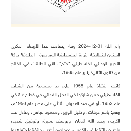
رام الله 31-12-2024 وفا- يصادف غدا الأربعاء، الذكرى
الستون لانطلاقة الثورة الفلسطينية المعاصرة - انطلاقة حركة
التحرير الوطني الفلسطيني "فتح"، التي انطلقت في الفاتح
من كانون الثاني/ يناير عام 1965
.
كانت النشأة عام 1958 على يد مجموعة من الشباب
الفلسطيني ممن شاركوا في العمل الفدائي في قطاع غزة في
عام 1953، أو في صد العدوان الثلاثي على مصر عام 1956م،
وهم: ياسر عرفات، وخليل الوزير، ومحمود عباس، وعادل عبد
الكريم، وعبد الله الدنان، ويوسف عميرة، وتوفيق شديد،
وآخرين، التقوا في الكويت، وعواصم أخرى، واتفقوا وتعاهدوا