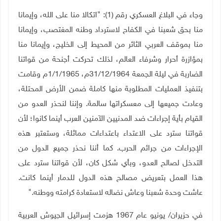
وجاء في البلاغ العسكري رقم (1): "اتكالا منا على الله، وإيمانا
منا بحق شعبنا في الكفاح لاسترداد وطنه المغتصب، وإيمانا
منا بموقف العربي الثائر من المحيط إلى الخليج، وإيمانا منا
بمؤازرة أحرار وشرفاء العالم، لذلك تحركت أجنحة من قواتنا
الضاربة في ليلة الجمعة 31/12/1964م، 1/1/1965م وقامت
بتنفيذ العمليات المطلوبة منها كاملة ضمن الأرض المحتلة،
وعادت جميعها إلى معسكراتها سالمة. وإننا لنحذر العدو من
القيام بأية إجراءات ضد المدنيين الآمنين العرب أينما كانوا؛ لأن
قواتنا سترد على الاعتداء باعتداءات مماثلة، وستعتبر هذه
الإجراءات من جرائم الحرب. كما أننا نحذر جميع الدول من
التدخل لصالح العدو، وبأي شكل كان، لأن قواتنا سترد على
هذا العمل بتعريض مصالح هذه الدول للدمار أينما كانت.
عاشت وحدة شعبنا وعاش نضاله لاستعادة كرامته ووطنه
".
في حزيران/ يونيو عام 1967 هزمت إسرائيل الجيوش العربية