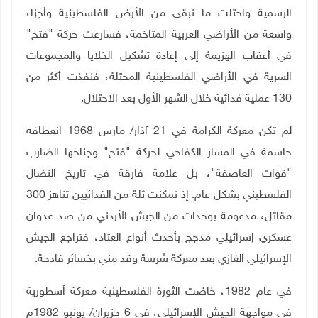
الرسمية واحتلت ما تبقى من الأرض الفلسطينية وأجزاء
واسعة من الأراضي العربية المتاخمة، فسارعت حركة "فتح"
في أعقاب الهزيمة إلى إعادة تشكيل الخلايا والمجموعات
السرية في الأراضي الفلسطينية المحتلة، فنفذت أكثر من
130 عملية فدائية خلال الشهر الأول بعد الاحتلال
.
لم تكن معركة الكرامة في 21 آذار/ مارس 1968 انعطافه
حاسمة في المسار الكفاحي لحركة "فتح" وجناحها الضارب
"قوات العاصفة"، بل علامة فارقة في تاريخ النضال
الفلسطيني بشكل عام. إذ تمكنت ثلة من الفدائيين تناهز 300
مقاتل، مدعومة بوحدات من الجيش الأردني من صد عدوان
عسكري إسرائيلي مدجج بأحدث أنواع العتاد، فتراجع الجيش
الإسرائيلي الغازي بعد معركة شرسة وقد مني بخسائر فادحة
.
في عام 1982، خاضت الثورة الفلسطينية معركة أسطورية
في مواجهة الجيش الإسرائيلي، في 6 حزيران/ يونيو 1982م