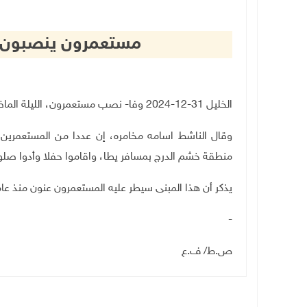
مستعمرون ينصبون ش
الخليل 31-12-2024 وفا- نصب مستعمرون، الليلة الماضية، شمعدانا على أحد المباني التاريخية في مسافر يطا
وقال الناشط اسامه مخامره، إن عددا من المستعمرين ن
منطقة خشم الدرج بمسافر يطا، واقاموا حفلا وأدوا صلو
يذكر أن هذا المبنى سيطر عليه المستعمرون عنون منذ عام
-
ص.ط/ ف.ع