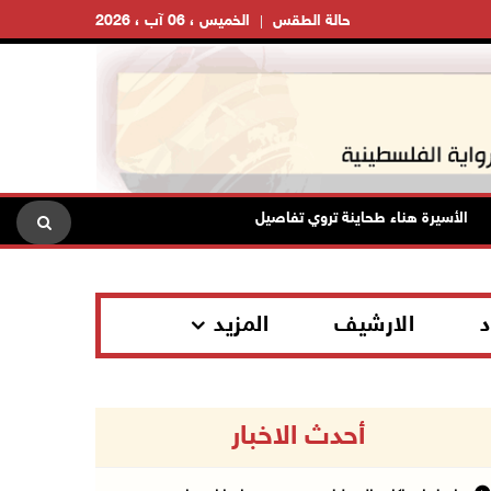
حالة الطقس
الخميس ، 06 آب ، 2026
الأسيرة هناء طحاينة تروي تفاصيل اعتقالها: حُرمت من وداع أطفالها وتعرضت لل
د
الارشيف
المزيد
أحدث الاخبار