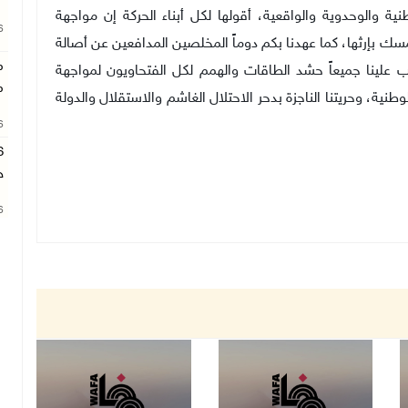
نية والوحدوية والواقعية، أقولها لكل أبناء الحركة إن مواجهة
26
تمسك بإرثها، كما عهدنا بكم دوماً المخلصين المدافعين عن أصالة
م
 علينا جميعاً حشد الطاقات والهمم لكل الفتحاويون لمواجهة
م
نية، وحريتنا الناجزة بدحر الاحتلال الغاشم والاستقلال والدولة
26
ح
26