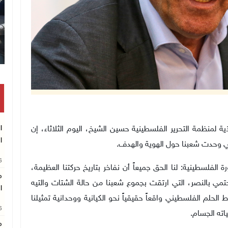
نازحون ينتظرون الحصول على طعا
يونس
ا
للجنة التنفيذية لمنظمة التحرير الفلسطينية حسين الشيخ، اليوم الثلاثاء، إن
ا
تي وحدت شعبنا حول الهوية والهدف
.
26
ما على انطلاقة الثورة الفلسطينية: لنا الحق جميعاً أن نفاخر بتاريخ حركتنا العظيمة،
م
لحتمي بالنصر، التي ارتقت بجموع شعبنا من حالة الشتات والتيه
ا
لم الفلسطيني واقعاً حقيقياً نحو الكيانية ووحدانية تمثيلنا
26
اته الجسام
.
م