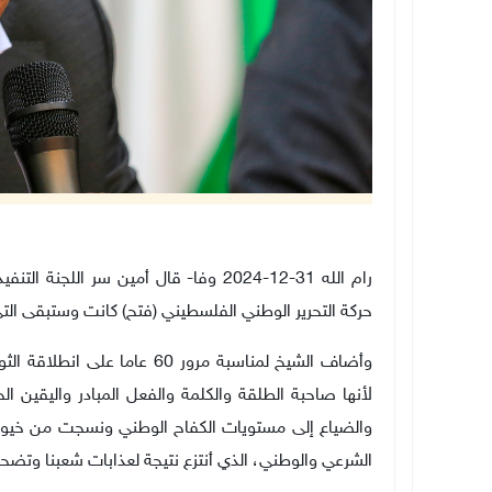
رام الله 31-12-2024 وفا- قال أمين سر ا
حركة التحرير الوطني الفلسطيني (فتح) كانت وستبقى ال
وأضاف الشيخ لمناسبة مرور 60 عا
لأنها صاحبة الطلقة والكلمة والفعل المبادر واليقين ا
والضياع إلى مستويات الكفاح الوطني ونسجت من خيوط الح
الشرعي والوطني، الذي أنتزع نتيجة لعذابات شعبنا وتضحي