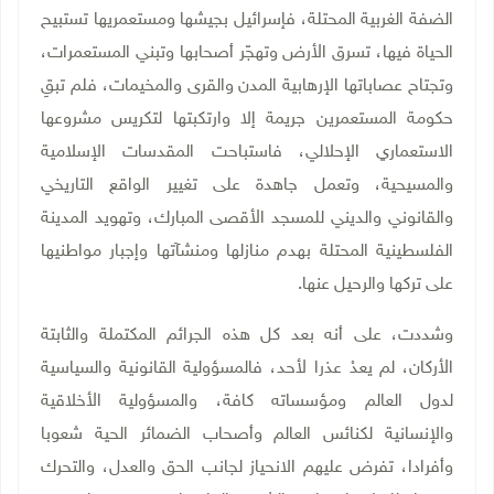
الضفة الغربية المحتلة، فإسرائيل بجيشها ومستعمريها تستبيح
الحياة فيها، تسرق الأرض وتهجّر أصحابها وتبني المستعمرات،
وتجتاح عصاباتها الإرهابية المدن والقرى والمخيمات، فلم تبقِ
حكومة المستعمرين جريمة إلا وارتكبتها لتكريس مشروعها
الاستعماري الإحلالي، فاستباحت المقدسات الإسلامية
والمسيحية، وتعمل جاهدة على تغيير الواقع التاريخي
والقانوني والديني للمسجد الأقصى المبارك، وتهويد المدينة
الفلسطينية المحتلة بهدم منازلها ومنشآتها وإجبار مواطنيها
على تركها والرحيل عنها
.
وشددت، على أنه بعد كل هذه الجرائم المكتملة والثابتة
الأركان، لم يعدْ عذرا لأحد، فالمسؤولية القانونية والسياسية
لدول العالم ومؤسساته كافة، والمسؤولية الأخلاقية
والإنسانية لكنائس العالم وأصحاب الضمائر الحية شعوبا
وأفرادا، تفرض عليهم الانحياز لجانب الحق والعدل، والتحرك