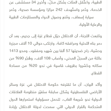
الطبية، واعتُقل المئات بشكل مذلّ، وأُخرج 34 مستشفى عن
الخدمة، ودُمر واستُهدف 242 مركزا ومؤسسة صحية، ودُمر
136 سيارة إسعاف، ومُنع وصول الدواء والمستلزمات الطبية
والرعاية الأولية
.
وتابعت اللجنة، أن الاحتلال حوّل قطاع غزة إلى جحيم، بعد أن
دمر بناه التحتية ومرافقه كافة، وارتكب حوالي 10 آلاف مجزرة
وحشية، راح ضحيتها 57 ألفا بين شهيد ومفقود، ومحو 1413
عائلة من السجلّ المدني، وأصاب 108 آلاف، وهُجّر 90% من
سكانه وحُشروا بظروف قاسية في نحو 20% من مساحة
القطاع
.
وأكد البيان، أن ما تقترفه حكومة الاحتلال في غزة وسائر
الأراضي الفلسطينية يشكل سابقة ستغيّر منظومة العلاقات
الدولية نحو شريعة الغاب، تتحمل مسؤولية استمرارها الدول
المتحكمة بالقرار الدولي التي سمحت لدولة الاحتلال بإبادة