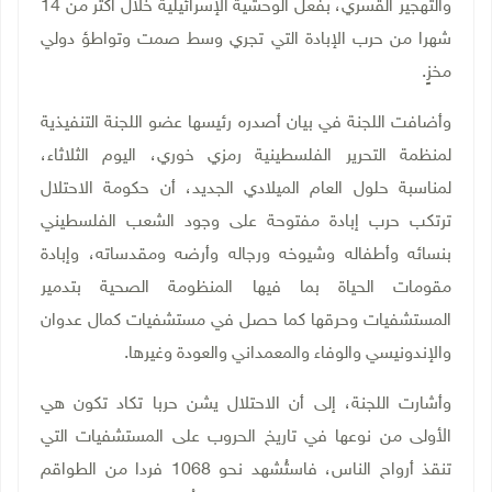
والتهجير القسري، بفعل الوحشية الإسرائيلية خلال أكثر من 14
شهرا من حرب الإبادة التي تجري وسط صمت وتواطؤ دولي
مخزٍ
.
وأضافت اللجنة في بيان أصدره رئيسها عضو اللجنة التنفيذية
لمنظمة التحرير الفلسطينية رمزي خوري، اليوم الثلاثاء،
لمناسبة حلول العام الميلادي الجديد، أن حكومة الاحتلال
ترتكب حرب إبادة مفتوحة على وجود الشعب الفلسطيني
بنسائه وأطفاله وشيوخه ورجاله وأرضه ومقدساته، وإبادة
مقومات الحياة بما فيها المنظومة الصحية بتدمير
المستشفيات وحرقها كما حصل في مستشفيات كمال عدوان
والإندونيسي والوفاء والمعمداني والعودة وغيرها
.
وأشارت اللجنة، إلى أن الاحتلال يشن حربا تكاد تكون هي
الأولى من نوعها في تاريخ الحروب على المستشفيات التي
تنقذ أرواح الناس، فاستُشهد نحو 1068 فردا من الطواقم