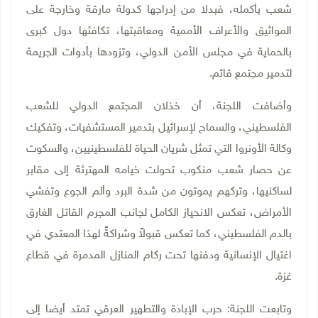
شعب بأكمله، فبدلا من إدراجها كدولة مارقة وخارجة على
المواثيق والأعراف الأممية ومعاقبتها، تكافئها دول كبرى
بالحماية في مجلس الأمن الدولي، وتزودها بأدوات الجريمة
لتدمير مجتمع قائم
.
وأضافت اللجنة، أن خذلان المجتمع الدولي للشعب
الفلسطيني، والسماح لإسرائيل بتدمير المستشفيات، وتفكيك
وكالة الأونروا التي تمثل شريان الحياة للفلسطينيين، والسكوت
عن حصار شعب منكوب تحولت خيامه المهترئة إلى مقابر
لساكنيها، وتركهم يموتون من شدة البرد وألم الجوع وتفشي
الأمراض، تعكس الانحياز الكامل لجانب المجرم القاتل الغارق
بالدم الفلسطيني، كما تعكس قبولاً وشراكةً لهذا المعتدي في
اغتيال الإنسانية ودفنها تحت ركام المنازل المدمرة في قطاع
غزة
.
وتابعت اللجنة: حرب الإبادة والتطهير العرقي تمتد أيضا إلى