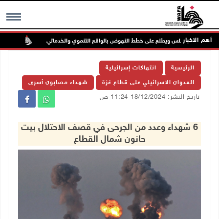
أهم الاخبار
س بلدي نابلس ويطلع على خطط النهوض بالواقع التنموي والخدماتي
لجنة ال
MENU
الرئيسية
انتهاكات إسرائيلية
العدوان الاسرائيلي على قطاع غزة
شهداء مصابون أسرى
تاريخ النشر: 18/12/2024 11:24 ص
6 شهداء وعدد من الجرحى في قصف الاحتلال بيت
حانون شمال القطاع