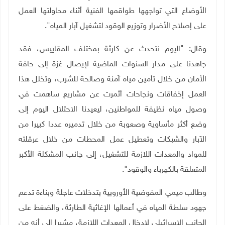
الأوضاع التي تواجهها طواقمها الفنية أثناء محاولتها العمل
على إصلاح الأضرار وتوزيع الوقود لتشغيل آبار المياه".
وقال: "اليوم نتحدث عن كارثة بمختلف المقاييس، فقد
جاهدنا على مدار السنوات الماضية لإيصال غزة إلى حافة
الأمان من خلال تأمين مياه آمنة وصالحة للشرب، وتخلل هذا
العمل إخفاقات ونجاحات أثمرت عن مشاريع ساهمت في
وصول مياه نظيفة للمواطنين، ليعيدنا الاحتلال اليوم إلى
وضع أكثر مأساوية وصعوبة من خلال تدميره عددا كبيرا من
الآبار والشبكات وتعطيل عمل المحطات من خلال عرقلته
للمواد والمعدات اللازمة للتشغيل، إلى جانب المشكلة الأكبر
المتعلقة بالكهرباء والوقود".
وطالب ميمي المفوضية الأوروبية بتدخلات عاجلة وبناءة تدعم
جهود سلطة المياه في أعمالها الإغاثية الطارئة، والضغط على
الجانب الإسرائيلي لإدخال المعدات اللازمة، مشيرا إلى أنه من