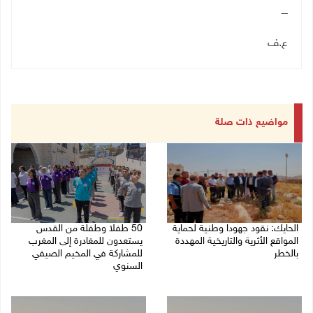
ــــ
ع.ف
مواضيع ذات صلة
الحايك: نقود جهودا وطنية لحماية
50 طفلا وطفلة من القدس
المواقع الأثرية والتاريخية المهددة
يستعدون للمغادرة إلى المغرب
بالخطر
للمشاركة في المخيم الصيفي
السنوي
08/08/2026 04:50 م
08/08/2026 03:51 م