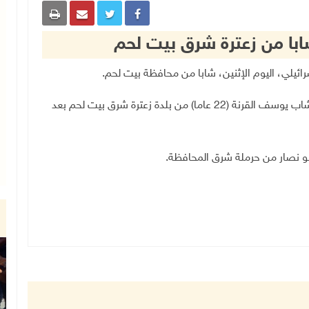
ابا من زعترة شرق بيت لحم
وأفاد مصدر أمني لـ"وفا"، بأن قوات الاحتلال اعتقلت الشاب يوسف القرنة (22 عاما) من بلدة زعترة شرق بيت لحم بعد
أبو نصار من حرملة شرق المحافظة.