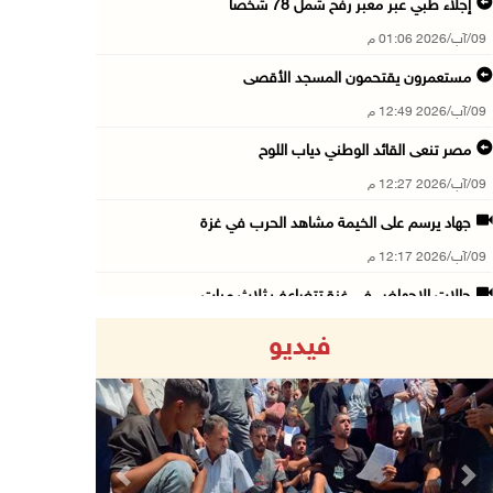
إجلاء طبي عبر معبر رفح شمل 78 شخصا
09/آب/2026 01:06 م
مستعمرون يقتحمون المسجد الأقصى
09/آب/2026 12:49 م
مصر تنعى القائد الوطني دياب اللوح
09/آب/2026 12:27 م
جهاد يرسم على الخيمة مشاهد الحرب في غزة
09/آب/2026 12:17 م
حالات الإجهاض في غزة تتضاعف ثلاث مرات
09/آب/2026 12:12 م
فيديو
مركز الاتصال الحكومي يرصد أهم التدخلات التي ن ...
09/آب/2026 12:10 م
سلطة النقد و"اوريدو" توقعان مذكرة تفاهم للاست ...
09/آب/2026 12:00 م
Previous
Next