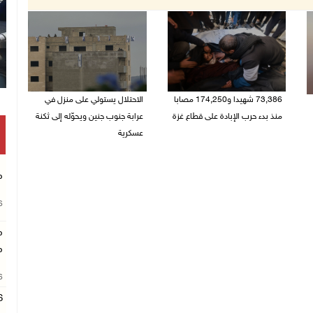
73,386 شهيدا و174,250 مصابا
الاحتلال يستولي على منزل في
منذ بدء حرب الإبادة على قطاع غزة
عرابة جنوب جنين ويحوّله إلى ثكنة
عسكرية
09/08/2026 11:35 ص
09/08/2026 10:32 ص
م
26
م
م
26