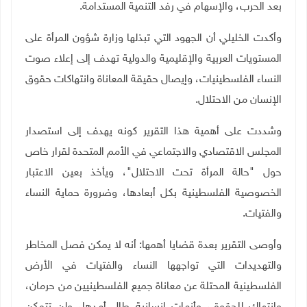
بعد الحرب، والإسهام في رفد التنمية المستدامة.
وأكدت الخليلي أن الجهود التي تبذلها وزارة شؤون المرأة على
المستويات العربية والإقليمية والدولية تهدف إلى إعلاء صوت
النساء الفلسطينيات، وإيصال حقيقة المعاناة وانتهاكات حقوق
الإنسان من الاحتلال.
وشددت على أهمية هذا التقرير كونه يهدف إلى استصدار
المجلس الاقتصادي والاجتماعي في الأمم المتحدة لقرار خاص
حول "حالة المرأة تحت الاحتلال"، ويأخذ بعين الاعتبار
الخصوصية الفلسطينية بكل أبعادها، وضرورة حماية النساء
والفتيات.
وأوصى التقرير بعدة قضايا أهمها: أنه لا یمكن فصل المخاطر
والتھدیدات التي تواجھھا النساء والفتیات في الأرض
الفلسطینیة المحتلة عن معاناة جمیع الفلسطینیین من حرمان،