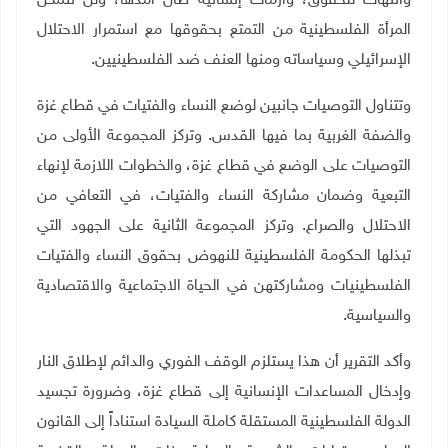
وانتھاك للحقوق، وأزمات إنسانیة طال أمدھا، ولن تتمكن
المرأة الفلسطينية من التمتع بحقوقها مع استمرار الاحتلال
الإسرائيلي وسياساته ومنها العنف ضد الفلسطينيين.
وتتناول التوصیات جانبین لوضع النساء والفتیات في قطاع غزة
والضفة الغربية بما فيها القدس. وتركز المجموعة الأولى من
التوصیات على الوضع في قطاع غزة، والخطوات اللازمة لإنھاء
التبعیة وضمان مشاركة النساء والفتیات، في التعافي من
الاحتلال والصراع. وتركز المجموعة الثانیة على الجھود التي
تبذلھا الحكومة الفلسطینیة للنھوض بحقوق النساء والفتیات
الفلسطینیات ومشاركتھن في الحیاة الاجتماعیة والاقتصادیة
والسیاسیة.
وأكد التقرير أن هذا يستلزم الوقف الفوري والدائم لإطلاق النار
وإدخال المساعدات الإنسانية إلى قطاع غزة، وضرورة تجسيد
الدولة الفلسطينية المستقلة كاملة السيادة استناداً إلى القانون