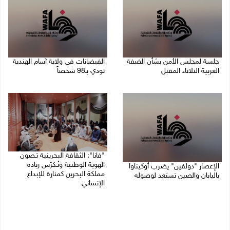
جلسة لمجلس الأمن بشأن الضفة
الفيضانات في ولاية آسام الهندية
الغربية الثلاثاء المقبل
تودي بـ98 شخصاً
08/08/2026 04:03 م
08/08/2026 12:42 م
"فانا": الثقافة البحرينية تـصون
الهوية الوطنية وتُـكرّس ريادة
الإعصار "دولفين" يضرب أوكيناوا
مملكة البحرين كمنارة للإبداع
باليابان والصين تستعد لوصوله
الإنساني
08/08/2026 12:08 م
08/08/2026 11:04 ص