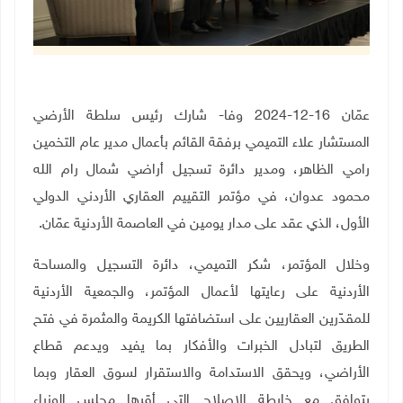
عمّان 16-12-2024 وفا- شارك رئيس سلطة الأرضي
المستشار علاء التميمي برفقة القائم بأعمال مدير عام التخمين
رامي الظاهر، ومدير دائرة تسجيل أراضي شمال رام الله
محمود عدوان، في مؤتمر التقييم العقاري الأردني الدولي
الأول، الذي عقد على مدار يومين في العاصمة الأردنية عمّان.
وخلال المؤتمر، شكر التميمي، دائرة التسجيل والمساحة
الأردنية على رعايتها لأعمال المؤتمر، والجمعية الأردنية
للمقدّرين العقاريين على استضافتها الكريمة والمثمرة في فتح
الطريق لتبادل الخبرات والأفكار بما يفيد ويدعم قطاع
الأراضي، ويحقق الاستدامة والاستقرار لسوق العقار وبما
يتوافق مع خارطة الإصلاح التي أقرها مجلس الوزراء