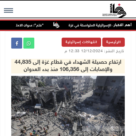
أهم الاخبار
"فتح": عدوان الاحتلال على مخيّم قل
MENU
الرئيسية
انتهاكات إسرائيلية
تاريخ النشر: 12/12/2024 12:33 م
ارتفاع حصيلة الشهداء في قطاع غزة إلى 44,835
والإصابات إلى 106,356 منذ بدء العدوان