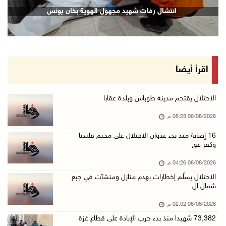
"فتح": عدوان الاحتلال على مخيّم قلنديا لن ينا ...
انتشال رفات شهيد مجهول الهوية بخان يونس
06/آب/2026 02:28 م
وزراء خارجية 8 دول عربية وإسلامية يدينون الان ...
06/آب/2026 02:17 م
الاحتلال يسلّم إخطارات بهدم منازل ومنشآت في ج ...
اقرأ أيضا
06/آب/2026 02:02 م
افتتاح سوق الباذنجان البتيري السنوي في بتير غ ...
الاحتلال يقتحم مدينة طوباس وبلدة عقابا
06/آب/2026 01:50 م
06/08/2026 05:23 م
"إبداع المعلم" و"التربية" يطلقان دورة في التع ...
16 إصابة منذ بدء عدوان الاحتلال على مخيم قلنديا
وكفر عق
06/آب/2026 01:46 م
73,382 شهيدا منذ بدء حرب الإبادة على قطاع غزة
06/08/2026 04:26 م
06/آب/2026 01:42 م
الاحتلال يسلّم إخطارات بهدم منازل ومنشآت في جبع
شمال ال
سفارة فلسطين في عُمان تكرم الطلبة المتفوقين م ...
06/08/2026 02:02 م
06/آب/2026 01:36 م
73,382 شهيدا منذ بدء حرب الإبادة على قطاع غزة
الهلال الأحمر: 16 إصابة جراء عدوان الاحتلال ع ...