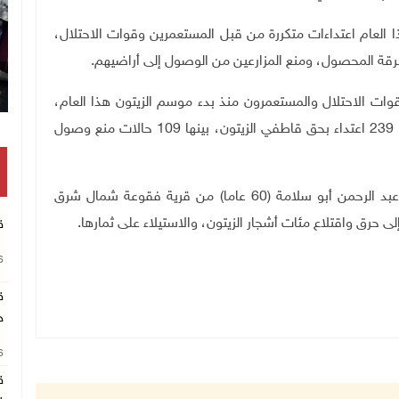
العام اعتداءات متكررة من قبل المستعمرين وقوات الاحتلال،
رقة المحصول، ومنع المزارعين من الوصول إلى أراضيهم.
ت الاحتلال والمستعمرون منذ بدء موسم الزيتون هذا العام،
وحتى التاسع والعشرين من تشرين الأول/ أكتوبر الجاري، 239 اعتداء بحق قاطفي الزيتون، بينها 109 حالات منع وصول
وأسفرت هذه الاعتداءات عن استشهاد المواطنة حنان عبد الرحمن أبو سلامة (60 عاما) من قرية فقوعة شمال شرق
ق
26
ق
ج
26
ق