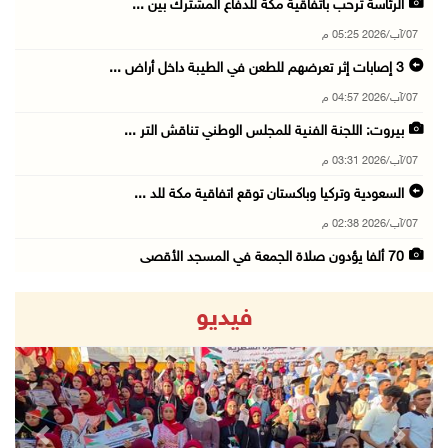
الرئاسة ترحب باتفاقية مكة للدفاع المشترك بين ...
07/آب/2026 05:25 م
3 إصابات إثر تعرضهم للطعن في الطيبة داخل أراض ...
07/آب/2026 04:57 م
بيروت: اللجنة الفنية للمجلس الوطني تناقش التر ...
07/آب/2026 03:31 م
السعودية وتركيا وباكستان توقع اتفاقية مكة للد ...
07/آب/2026 02:38 م
70 ألفا يؤدون صلاة الجمعة في المسجد الأقصى
07/آب/2026 02:29 م
فيديو
الرئاسة تدين الهجمات الصاروخية على المملكة ال ...
07/آب/2026 02:19 م
مستعمرون ينفذون جولات استفزازية في عدة مناطق ...
07/آب/2026 02:08 م
revious
Next
أمين عام الجامعة العربية يحذر من نهج إسرائيل ...