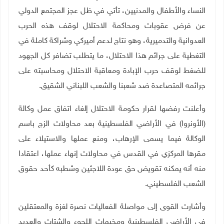
النساء والأطفال والمدنيين، تأتي في ظل عجز المجتمع الدولي
عن فرض عقوبات ومحاكمة الاحتلال لوقف هذه الحرب
العدوانية والتدميرية، وهو نتاج لدعم أميركي وشراكة كاملة في
التغطية على جرائم هذا الاحتلال، ما يتطلب تضافر كل الجهود
للضغط لوقف حرب الإبادة ومعاقبة الاحتلال ومحاسبته على
جرائمه المتصاعدة ضد شعبنا والشعب اللبناني الشقيق.
وأعلنت رفضها لقرار حكومة الاحتلال إلغاء اتفاق عمل وكالة
(الأونروا) في الأراضي الفلسطينية بعد محاولات الزج باسم
الوكالة فيما يسمى الإرهاب، ومنع عملها والاستيلاء على
مقرها المركزي في القدس في محاولات إنهاء عملها، اعتقادا
منه أنه يمكنه تقويض حق عودة اللاجئين وشطبه كأحد حقوق
الشعب الفلسطيني.
وأشارت القوى إلى مواصلة الفعاليات نصرة لغزة والمعتقلين
في الأراضي الفلسطينية ومخيمات اللجوء والشتات والعديد