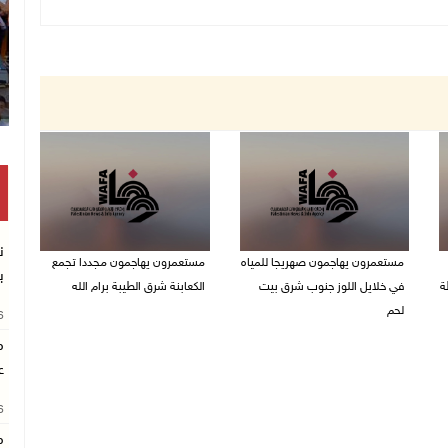
ن
مستعمرون يهاجمون صهريجا للمياه
مستعمرون يهاجمون مجددا تجمع
ب
ة
في خلايل اللوز جنوب شرق بيت
الكعابنة شرق الطيبة برام الله
لحم
26
07/08/2026 12:08 م
م
07/08/2026 01:38 م
ع
26
م