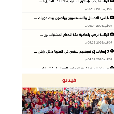
الرئاسة ترحب بإطلاق السعودية التحالف البحري ا ...
07/آب/2026 06:17 م
نابلس: الاحتلال والمستعمرون يهاجمون بيت فوريك ...
07/آب/2026 06:04 م
الرئاسة ترحب باتفاقية مكة للدفاع المشترك بين ...
07/آب/2026 05:25 م
3 إصابات إثر تعرضهم للطعن في الطيبة داخل أراض ...
07/آب/2026 04:57 م
بيروت: اللجنة الفنية للمجلس الوطني تناقش التر ...
07/آب/2026 03:31 م
فيديو
السعودية وتركيا وباكستان توقع اتفاقية مكة للد ...
07/آب/2026 02:38 م
70 ألفا يؤدون صلاة الجمعة في المسجد الأقصى
07/آب/2026 02:29 م
Previous
Next