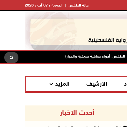
حالة الطقس
الجمعة ، 07 آب ، 2026
قس: أجواء صافية صيفية والحرارة حول معدلها العام
محافظة الق
د
الارشيف
المزيد
أحدث الاخبار