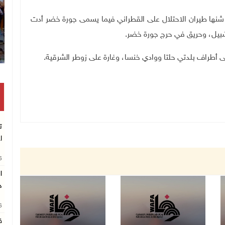
ات شنها طيران الاحتلال على القطراني فيما يسمى جورة خضر أدت
ا شبيل، وحريق في حرج جورة خضر.
 أطراف بلدتي حلتا ووادي خنسا، وغارة على زوطر الشرقية.
ت
ا
26
د
26
ق