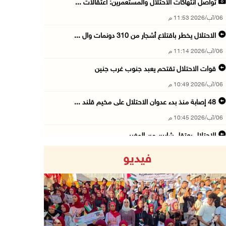
تواصل انتهاكات الاحتلال والمستعمرين: اعتقالات ...
06/آب/2026 11:53 م
الاحتلال يخطر باقتلاع أشجار من 310 دونمات وال ...
06/آب/2026 11:14 م
قوات الاحتلال تقتحم يعبد جنوب غرب جنين
06/آب/2026 10:49 م
48 إصابة منذ بدء عدوان الاحتلال على مخيم قلند ...
06/آب/2026 10:45 م
الاحتلال يعتقل شابين من المغير
06/آب/2026 10:27 م
فيديو
وزير الداخلية يبحث مع مكافحة المخدرات الدولي ...
06/آب/2026 10:01 م
رئيس بلدية الخليل يطلع وفدا أميركيا على تطورا ...
06/آب/2026 09:59 م
Previous
Next