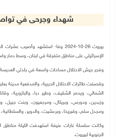
شهداء وجرحى في تواصل 
بيروت 26-10-2024 وفا- استشهد وأصيب ع
الإسرائيلي على مناطق متفرقة في لبنان، وسط دمار واسع 
وفجر جيش الاحتلال مساحات واسعة في بلدتي العديسة وا
وقصفت طائرات الاحتلال الحربية، والمدفعية مدينة بعل
الشمالي، ويحمر الشقيف، وطير دبا، والبازورية، وقانا
وزبدين، ودورس، وبريتال، ومرجعيون، وبنت جبيل، و
ومجدل سلم، وقبريخا، وبرعشيت، والدوير، والسلطانية، و
وكانت سلسلة غارات عنيفة استهدفت الليلة مناطق الكف
الجنوبية لبيروت.