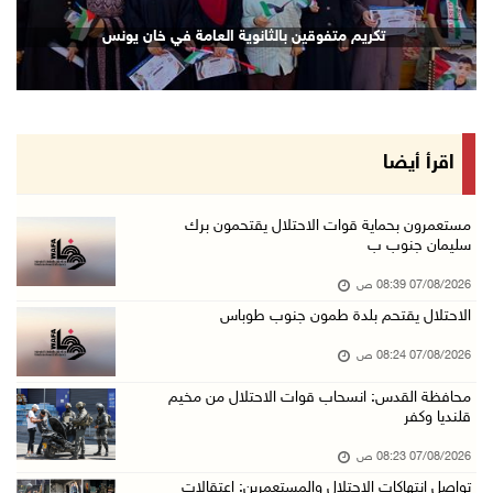
الاحتلال يعتقل شابين من المغير
تكريم متفوقين بالثانوية العامة في خان يونس
06/آب/2026 10:27 م
وزير الداخلية يبحث مع مكافحة المخدرات الدولي ...
06/آب/2026 10:01 م
رئيس بلدية الخليل يطلع وفدا أميركيا على تطورا ...
اقرأ أيضا
06/آب/2026 09:59 م
مستعمرون بحماية قوات الاحتلال يقتحمون برك
سليمان جنوب ب
06/آب/2026 09:17 م
07/08/2026 08:39 ص
إصابة مسن بجروح ورضوض إثر اعتداء جيش الاحتلال ...
الاحتلال يقتحم بلدة طمون جنوب طوباس
06/آب/2026 09:13 م
07/08/2026 08:24 ص
ورشة توصي بخطة عاجلة لاستعادة التعليم الوجاهي ...
06/آب/2026 09:08 م
محافظة القدس: انسحاب قوات الاحتلال من مخيم
قلنديا وكفر
الرئيس يستقبل مجلس بلدية رام الله ويشدد على د ...
07/08/2026 08:23 ص
06/آب/2026 08:36 م
تواصل انتهاكات الاحتلال والمستعمرين: اعتقالات