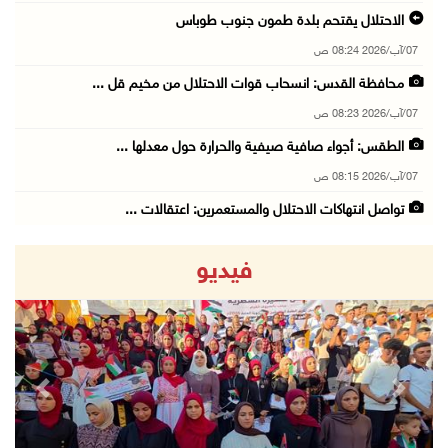
الاحتلال يقتحم بلدة طمون جنوب طوباس
07/آب/2026 08:24 ص
محافظة القدس: انسحاب قوات الاحتلال من مخيم قل ...
07/آب/2026 08:23 ص
الطقس: أجواء صافية صيفية والحرارة حول معدلها ...
07/آب/2026 08:15 ص
تواصل انتهاكات الاحتلال والمستعمرين: اعتقالات ...
06/آب/2026 11:53 م
فيديو
الاحتلال يخطر باقتلاع أشجار من 310 دونمات وال ...
06/آب/2026 11:14 م
قوات الاحتلال تقتحم يعبد جنوب غرب جنين
06/آب/2026 10:49 م
revious
Next
48 إصابة منذ بدء عدوان الاحتلال على مخيم قلند ...
06/آب/2026 10:45 م