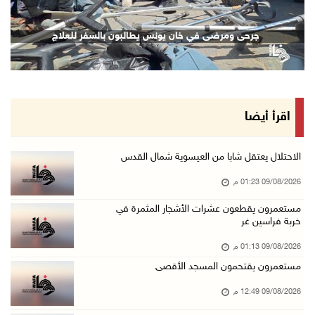
سلطة النقد و"اوريدو" توقعان مذكرة تفاهم للاست ...
جرحى ومرضى في خان يونس يطالبون بالسفر للعلاج
09/آب/2026 12:00 م
"استشاري فتح" ينعى القائد الوطنيّ السفير دياب ...
09/آب/2026 11:53 ص
مستعمرون يتلفون مزروعات بعد رعي مواشيهم في أر ...
اقرأ أيضا
09/آب/2026 11:47 ص
73,386 شهيدا و174,250 مصابا منذ بدء حرب الإبا ...
الاحتلال يعتقل شابا من العيسوية شمال القدس
09/آب/2026 11:35 ص
09/08/2026 01:23 م
"فتح" تنعي القائد الوطنيّ السفير دياب اللوح
مستعمرون يقطعون عشرات الأشجار المثمرة في
خربة فراسين غر
09/آب/2026 11:28 ص
الرئيس ينعى سفير فلسطين لدى مصر القائد الوطني ...
09/08/2026 01:13 م
09/آب/2026 10:43 ص
مستعمرون يقتحمون المسجد الأقصى
وفاة سفير فلسطين لدى مصر القائد الوطني دياب ا ...
09/08/2026 12:49 م
09/آب/2026 10:42 ص