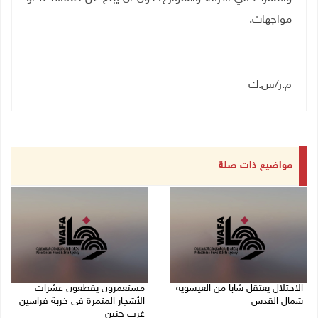
مواجهات.
ــــــــ
م.ر/س.ك
مواضيع ذات صلة
الاحتلال يعتقل شابا من العيسوية
مستعمرون يقطعون عشرات
شمال القدس
الأشجار المثمرة في خربة فراسين
غرب جنين