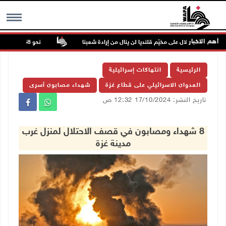
أهم الاخبار
عدوان الاحتلال على مخيّم قلنديا لن ينال من إرادة شعبنا
نحو 58 ألف إصابة بجدري الماء في قطاع غزة منذ بداية العام
MENU
الرئيسية
انتهاكات إسرائيلية
العدوان الاسرائيلي على قطاع غزة
شهداء مصابون أسرى
تاريخ النشر: 17/10/2024 12:32 ص
8 شهداء ومصابون في قصف الاحتلال لمنزل غرب
مدينة غزة