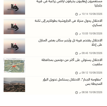
وزير الداخلية يتفقد محافظة الخليل ويؤكد تعزيز ...
مستعمرون إرهابيون يحرقون أراضي زراعية في قرية
جلجليا
10/آب/2026 07:44 م
10/08/2026 10:14 م
مرضى يعودون لغزة بعد رحلة علاج بالضفة
الاحتلال يحول منزلا في الجاروشية بطولكرم إلى ثكنة
10/آب/2026 07:22 م
عسكري
مستعمرون إرهابيون يجرفون أراضي في سالم شرق نا ...
10/08/2026 10:03 م
10/آب/2026 07:13 م
الاحتلال يقتحم قرية تل ويُجبر سكان بعض المنازل
على إخلا
قصة أطفال جديدة بالدنمركية لخالد جمعة
10/آب/2026 07:09 م
10/08/2026 09:45 م
الاحتلال يستولي على أكثر من دونمين بمحافظة
حمزة يبصر النور بعد استشهاد والدته
سلفيت
10/آب/2026 06:48 م
10/08/2026 09:12 م
مستعمرون إرهابيون يعتدون على مواطنين وممتلكات ...
"مقاومة الجدار": الاحتلال يستكمل تحويل البؤر
10/آب/2026 06:42 م
المحيطة بس
مستعمرون إرهابيون يقتحمون منزلا على أطراف الح ...
10/08/2026 08:56 م
10/آب/2026 06:32 م
مدير عام الدفاع المدني يبحث مع سفير قبرص الاس ...