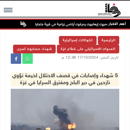
أهم الاخبار
مستعمرون إرهابيون يحرقون أراضي زراعية في قرية جلجليا
الأمم المتح
MENU
الرئيسية
انتهاكات إسرائيلية
العدوان الاسرائيلي على قطاع غزة
شهداء مصابون أسرى
تاريخ النشر: 17/10/2024 12:38 م
5 شهداء وإصابات في قصف الاحتلال لخيمة تؤوي
نازحين في دير البلح ومفترق السرايا في غزة