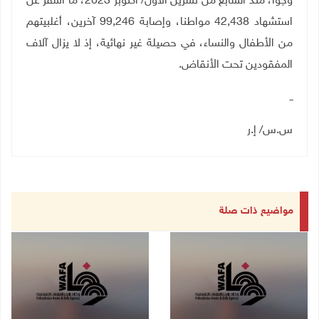
وجوا، منذ السابع من تشرين الأول/ أكتوبر 2023، ما أسفر عن
استشهاد 42,438 مواطنا، وإصابة 99,246 آخرين، أغلبيتهم
من الأطفال والنساء، في حصيلة غير نهائية، إذ لا يزال آلاف
المفقودين تحت الأنقاض.
ــ
س.س/ إ.ر
مواضيع ذات صلة