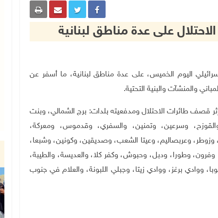
احتلال على عدة مناطق لبنانية
احتلال الإسرائيلي اليوم الخميس، على عدة مناطق لبنانية، ما أسفر عن
ني والمنشآت والبنية التحتية
.
ر قصف طائرات الاحتلال ومدفعيته بلدات: برج الشمالي، وبنت
لقوزح، وسرعين، وتمنين، والسفري، وقدموس، ومعركة،
وقا، وزوطر، وعربصاليم، وعيتا الشعب، وصديقين، وكونين، وشبعا،
 وفرون، وطورا، ودبل، وحبوش، وكفر كلا، والعديسة، والطيبة،
وبا، ووادي برغز، ووادي زيتا، وجبلي اللبونة، والعلام في جنوب