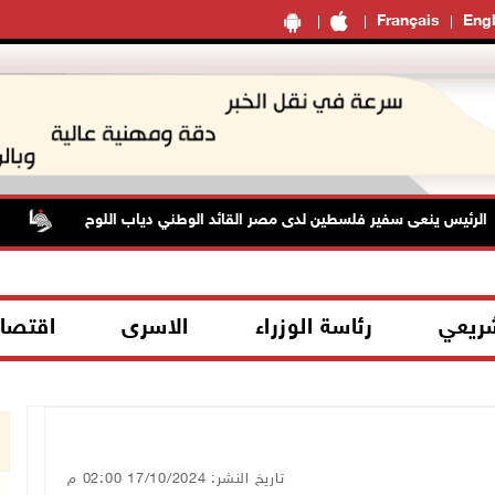
Français
Engl
رئيس ينعى سفير فلسطين لدى مصر القائد الوطني دياب اللوح
توا
شريعي
رئاسة الوزراء
الاسرى
اقتصا
تاريخ النشر: 17/10/2024 02:00 م