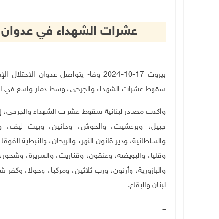
عشرات الشهداء في عدوان ال
بيروت 17-10-2024 وفا- يتواصل عدوان ال
سقوط عشرات الشهداء والجرحى، وسط دمار واسع في المبا
وأكدت مصادر لبنانية سقوط عشرات الشهداء والجرحى، إث
جبيل، وبرعشيت، والحوش، وحانين، وبيت ليف، وا
والسلطانية، ودير قانون النهر، والريحان، والنبطية الف
وقليا، والبويضة، وعنقون، وقناريت، والسريرة، وشحور،
والبازورية، وأرنون، ورب ثلاثين، ومركبا، وحولا، وكفر ش
لبنان والبقاع
.
ـــ