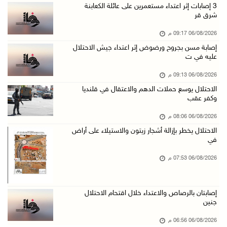
إصابتان بالرصاص والاعتداء خلال اقتحام الاحتلا ...
‏3 إصابات إثر اعتداء مستعمرين على عائلة الكعابنة
شرق قر
06/آب/2026 06:56 م
06/08/2026 09:17 م
الاحتلال يسلم جثمان الشهيد علاء صبيح من قرية ...
إصابة مسن بجروح ورضوض إثر اعتداء جيش الاحتلال
06/آب/2026 06:38 م
عليه في ت
دودين والتميمي يسلمان قرار تخصيص أرض لصالح مد ...
06/08/2026 09:13 م
06/آب/2026 06:28 م
الاحتلال يوسع حملات الدهم والاعتقال في قلنديا
وكفر عقب
بيت لحم: حجاوي يتفقد بلدة نحالين ويطلع على اح ...
06/آب/2026 06:13 م
06/08/2026 08:06 م
الاحتلال يخطر بإزالة أشجار زيتون والاستيلاء على أراض
الاحتلال يغلق محيط دوار الزايد ويقتحم محال تج ...
في
06/آب/2026 05:29 م
06/08/2026 07:53 م
الاحتلال يقتحم مدينة طوباس وبلدة عقابا
06/آب/2026 05:23 م
إصابتان بالرصاص والاعتداء خلال اقتحام الاحتلال
"النقل والمواصلات" تطلق حملة لترخيص الجرارات ...
جنين
06/آب/2026 05:18 م
06/08/2026 06:56 م