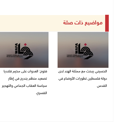
مواضيع ذات صلة
الحسيني يبحث مع ممثلة الهند لدى
فتوح: العدوان على مخيم قلنديا
دولة فلسطين تطورات الأوضاع في
تصعيد منظم يندرج في إطار
القدس
سياسة العقاب الجماعي والتهجير
القسري
06/08/2026 01:19 م
06/08/2026 11:45 ص