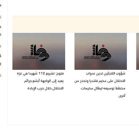
خ
26
م
ش
26
ق
ب
شؤون اللاجئين تدين عدوان
فتوح: تشييع 112 شهيدا في غزة
26
الاحتلال على مخيم قلنديا وتحذر من
يعيد إلى الواجهة أبشع جرائم
مخطط توسيعه ليطال مخيمات
الاحتلال خلال حرب الإبادة
أخرى
04/08/2026 05:56 م
06/08/2026 09:36 ص