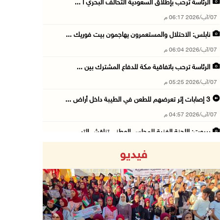
الرئاسة ترحب بإطلاق السعودية التحالف البحري ا ...
07/آب/2026 06:17 م
نابلس: الاحتلال والمستعمرون يهاجمون بيت فوريك ...
07/آب/2026 06:04 م
الرئاسة ترحب باتفاقية مكة للدفاع المشترك بين ...
07/آب/2026 05:25 م
3 إصابات إثر تعرضهم للطعن في الطيبة داخل أراض ...
07/آب/2026 04:57 م
بيروت: اللجنة الفنية للمجلس الوطني تناقش التر ...
07/آب/2026 03:31 م
فيديو
السعودية وتركيا وباكستان توقع اتفاقية مكة للد ...
07/آب/2026 02:38 م
70 ألفا يؤدون صلاة الجمعة في المسجد الأقصى
07/آب/2026 02:29 م
Previous
Next