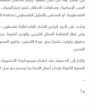
في قطاع غزة، من خلال تصعيد جرائم الاحتلال المستمر
الحرب الإجرامية، ومحاولات الاحتلال تنفيذ إستراتيجيات
الفلسطينية، أو المساس بالتمثيل الفلسطيني لـمنظمة الت
وشدد على الدور الريادي للاتحاد العام لطلبة فلسطين،
وفي إطار المنظمة الممثل الشرعي والوحيد لشعبنا، وعل
بحقوق وثوابت شعبنا بحق عودة اللاجئين، وتقرير المصير
القدس.
وأشار إلى أنه سيتم عقد اجتماع موسع للجنة التحضيرية خ
العملية الكفيلة
بإنجاح أعمال اللجنة بما ينسجم مع عمل ال
ــــ
و.أ