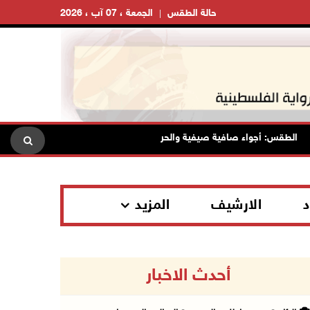
حالة الطقس
الجمعة ، 07 آب ، 2026
لطقس: أجواء صافية صيفية والحرارة حول معدلها العام
محافظة ا
د
الارشيف
المزيد
أحدث الاخبار