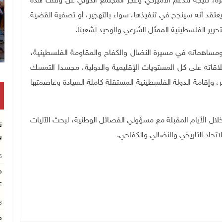
ة، نتيجة للدعم الأميركي وعجز المجتمع الدولي عن وقف هذه
 يعتقد أنه سينجح في تنفيذها، سواء بالتهجير، أو تصفية القضية
حرير الفلسطينية الممثل الشرعي والوحيد لشعبنا.
 ومساهماته في مسيرة النضال والكفاح والمقاومة الفلسطينية،
اقاته على كل المستويات الإقليمية والدولية، مجسدا التمسك
، وإقامة الدولة الفلسطينية المستقلة كاملة السيادة وعاصمتها
لال الأيام المقبلة مع مسؤولي الفصائل الوطنية، لبحث الآليات
ن
اتحاد التاريخي والنضالي والكفاحي.
ب
26
م
ع
26
م