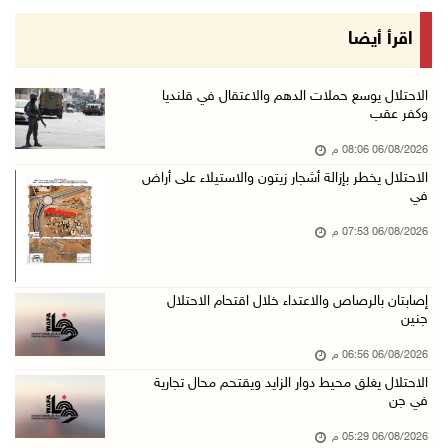
الاحتلال يغلق محيط دوار الزايد ويقتحم محال تج ...
اقرأ أيضا
06/آب/2026 05:29 م
الاحتلال يقتحم مدينة طوباس وبلدة عقابا
الاحتلال يوسع حملات الدهم والاعتقال في قلنديا
وكفر عقب
06/آب/2026 05:23 م
06/08/2026 08:06 م
"النقل والمواصلات" تطلق حملة لترخيص الجرارات ...
الاحتلال يخطر بإزالة أشجار زيتون والاستيلاء على أراض
06/آب/2026 05:18 م
في
نحو 58 ألف إصابة بجدري الماء في قطاع غزة منذ ...
06/08/2026 07:53 م
06/آب/2026 04:33 م
16 إصابة منذ بدء عدوان الاحتلال على مخيم قلند ...
إصابتان بالرصاص والاعتداء خلال اقتحام الاحتلال
06/آب/2026 04:26 م
جنين
إرهاب المستوطنين يضرب في خربة الطوبا
06/08/2026 06:56 م
06/آب/2026 03:06 م
الاحتلال يغلق محيط دوار الزايد ويقتحم محال تجارية
في جن
الخليلي تبحث مع النائب العام تعزيز الشراكة في ...
06/08/2026 05:29 م
06/آب/2026 02:41 م