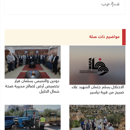
ف.إ/ م.ب
مواضيع ذات صلة
دودين والتميمي يسلمان قرار
تخصيص أرض لصالح مديرية صحة
الاحتلال يسلم جثمان الشهيد علاء
شمال الخليل
صبيح من قرية تياسير
06/08/2026 06:28 م
06/08/2026 06:38 م